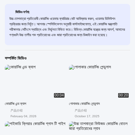
ভিডিও বর্ণনা:
উচ্চ-তাপমাত্রা প্রতিরোধী কোয়ার্টজ ওয়েফার ক্যারিয়ার বোট আবিষ্কার করুন, ওয়েফার ডিফিউশন
প্রক্রিয়ার জন্য নিখুঁত। আপনার স্পেসিফিকেশন অনুযায়ী কাস্টমাইজযোগ্য, এই কোয়ার্টজ যন্ত্রপাতি
পরীক্ষাগার সেটিংসে স্থায়িত্ব এবং নির্ভুলতা নিশ্চিত করে। বিভিন্ন কোয়ার্টজ যন্ত্রের জন্য আদর্শ, আমাদের
পণ্যগুলি উচ্চ তাপীয় শক প্রতিরোধের এবং জারা প্রতিরোধের জন্য ডিজাইন করা হয়েছে।
সম্পর্কিত ভিডিও
00:04
00:20
কোয়ার্টজ এন্ড ক্যাপ
গোলাকার কোয়ার্টজ পেন্ডুলাস
产品介绍
产品介绍
February 04, 2026
October 17, 2025