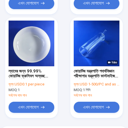
এখন যোগাযোগ
এখন যোগাযোগ
ল্যাবের জন্য 99.99%
কোয়ার্টজ যন্ত্রপাতি পদার্থবিজ্ঞান
কোয়ার্টজ ক্রুসিবল অস্বচ্ছ
পরীক্ষাগার যন্ত্রপাতি কাস্টমাইজড
ফিউজড সিলিকা স্বচ্ছ
এসজিএস সার্টিফাইড
মূল্য:
USD0.1 per piece
মূল্য:
USD 1-500/PC and as negotiated
MOQ:
1
MOQ:
1 পিসি
সর্বশেষ দাম পান
সর্বশেষ দাম পান
এখন যোগাযোগ
এখন যোগাযোগ