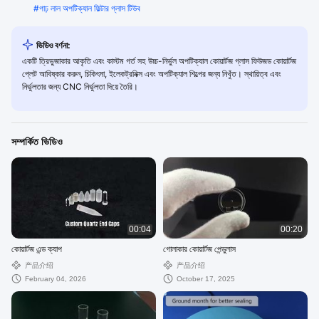
#
গাঢ় লাল অপটিক্যাল ফিল্টার গ্লাস টিউব
ভিডিও বর্ণনা:
একটি ত্রিভুজাকার আকৃতি এবং কাস্টম গর্ত সহ উচ্চ-নির্ভুল অপটিক্যাল কোয়ার্টজ গ্লাস ফিউজড কোয়ার্টজ
প্লেট আবিষ্কার করুন, চিকিৎসা, ইলেকট্রনিক্স এবং অপটিক্যাল শিল্পের জন্য নিখুঁত। স্থায়িত্ব এবং
নির্ভুলতার জন্য CNC নির্ভুলতা দিয়ে তৈরি।
সম্পর্কিত ভিডিও
00:04
00:20
কোয়ার্টজ এন্ড ক্যাপ
গোলাকার কোয়ার্টজ পেন্ডুলাস
产品介绍
产品介绍
February 04, 2026
October 17, 2025