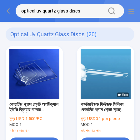
Optical Uv Quartz Glass Discs
(20)
কোয়ার্টজ গ্লাস প্লেট অপটিক্যাল
কাস্টমাইজড ফিউজড সিলিকা
ইউভি ক্লিয়ার কালার
কোয়ার্টজ গ্লাস প্লেট স্বচ্ছ
০.১-৩০মিমি পুরুত্ব
ফ্রস্টেড বোরস
মূল্য:
USD 1-500/PC
মূল্য:
USD0.1 per piece
MOQ:
1
MOQ:
1
সর্বশেষ দাম পান
সর্বশেষ দাম পান