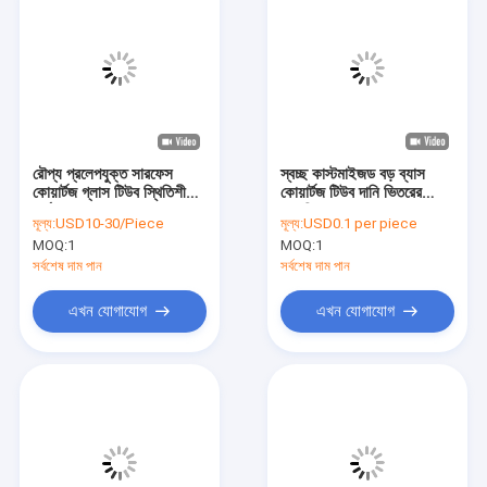
রৌপ্য প্রলেপযুক্ত সারফেস
স্বচ্ছ কাস্টমাইজড বড় ব্যাস
কোয়ার্টজ গ্লাস টিউব স্থিতিশীল
কোয়ার্টজ টিউব দানি ভিতরের
কর্মক্ষমতা
আকৃতি
মূল্য:
USD10-30/Piece
মূল্য:
USD0.1 per piece
MOQ:
1
MOQ:
1
সর্বশেষ দাম পান
সর্বশেষ দাম পান
এখন যোগাযোগ
এখন যোগাযোগ
বাড়ি
পণ্য
ভিডিও