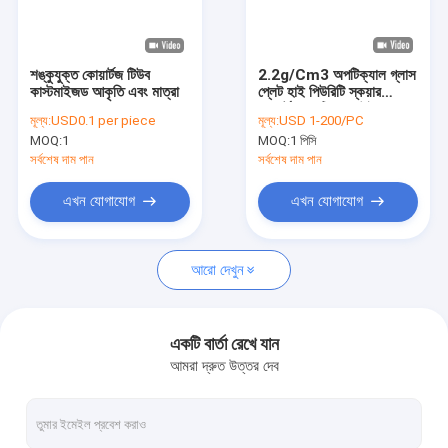
ভিআর শো
আমাদের সম্বন্ধে
শঙ্কুযুক্ত কোয়ার্টজ টিউব
2.2g/Cm3 অপটিক্যাল গ্লাস
কাস্টমাইজড আকৃতি এবং মাত্রা
প্লেট হাই পিউরিটি স্কয়ার
কারখানা পরিদর্শন
কোয়ার্টজ অপটিক্যাল উইন্ডো
মূল্য:
USD0.1 per piece
মূল্য:
USD 1-200/PC
MOQ:
1
MOQ:
1 পিসি
গুণমান নিয়ন্ত্রণ
সর্বশেষ দাম পান
সর্বশেষ দাম পান
আমাদের সাথে যোগাযোগ
এখন যোগাযোগ
এখন যোগাযোগ
খবর
আরো দেখুন
মামলা
একটি উদ্ধৃতি অনুরোধ করুন
একটি বার্তা রেখে যান
আমরা দ্রুত উত্তর দেব
অপটিক্যাল কোয়ার্টজ গ্লাস