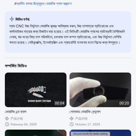
#
ফ্রস্টিং কালার ছিদ্রযুক্ত কোয়ার্টজ গ্লাস যন্ত্রাংশ
ভিডিও বর্ণনা:
ল্যাব CNC উচ্চ নির্ভুলতা কোয়ার্টজ ফ্ল্যাঞ্জ আবিষ্কার করুন, উচ্চ তাপমাত্রা প্রতিরোধের এবং
কাস্টমাইজড মাত্রার জন্য ডিজাইন করা হয়েছে। এই ভিডিওটি কোয়ার্টজ গ্লাসের ব্যতিক্রমী বৈশিষ্ট্যগুলি
দেখায়, যার মধ্যে নিম্ন তাপ পরিবাহিতা, চমৎকার তাপ কম্পন প্রতিরোধের, এবং উচ্চ নির্ভুলতা মেশিনিং
ক্ষমতা রয়েছে। সেমিকন্ডাক্টর, ইলেকট্রনিক্স এবং ল্যাবরেটরি গবেষণার মতো শিল্পের জন্য উপযুক্ত।
সম্পর্কিত ভিডিও
00:04
00:20
কোয়ার্টজ এন্ড ক্যাপ
গোলাকার কোয়ার্টজ পেন্ডুলাস
产品介绍
产品介绍
February 04, 2026
October 17, 2025