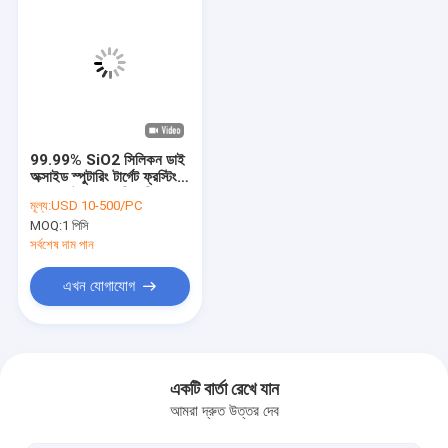
99.99% SiO2 সিলিকন ডাই
অক্সাইড স্পুটারিং টার্গেট ফ্রস্টিং
সারফেস উচ্চ রাসায়নিক বিশুদ্ধতা
মূল্য:
USD 10-500/PC
MOQ:
1 পিসি
সর্বশেষ দাম পান
এখন যোগাযোগ
বাড়ি
পণ্য
একটি বার্তা রেখে যান
আমরা দ্রুত উত্তর দেব
ভিডিও