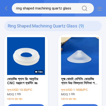
Ring Shaped Machining Quartz Glass
(9)
কোয়ার্টজ গ্লাস রিং আকৃতির
সূক্ষ্ম খোদাই মেশিনিং কোয়ার্টজ
CNC যন্ত্রাংশ ফ্রস্টিং রঙ
গ্লাস উচ্চ বিশুদ্ধতা সিলিকা শঙ্কু
অংশ
মূল্য:
USD 10-30/PC
মূল্য:
USD 1-1000/PC
MOQ:
1 পিসি
MOQ:
1 পিসি
সর্বশেষ দাম পান
সর্বশেষ দাম পান