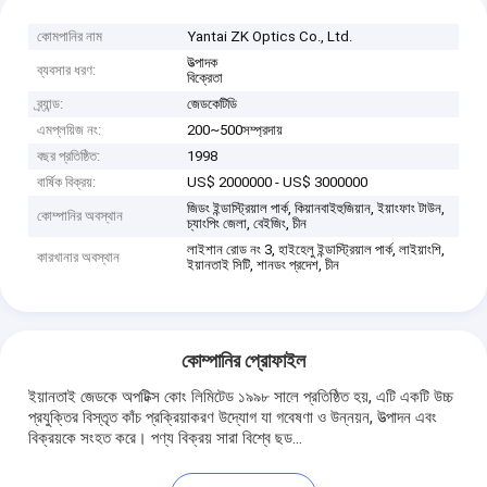
কোমপানির নাম
Yantai ZK Optics Co., Ltd.
উত্পাদক
ব্যবসার ধরণ:
বিক্রেতা
ব্র্যান্ড:
জেডকেটিডি
এমপ্লয়িজ নং:
200~500সম্প্রদায়
বছর প্রতিষ্ঠিত:
1998
বার্ষিক বিক্রয়:
US$ 2000000 - US$ 3000000
জিডং ইন্ডাস্ট্রিয়াল পার্ক, কিয়ানবাইহুজিয়ান, ইয়াংফাং টাউন,
কোম্পানির অবস্থান
চ্যাংপিং জেলা, বেইজিং, চীন
লাইশান রোড নং 3, হাইহেলু ইন্ডাস্ট্রিয়াল পার্ক, লাইয়াংশি,
কারখানার অবস্থান
ইয়ানতাই সিটি, শানডং প্রদেশ, চীন
কোম্পানির প্রোফাইল
ইয়ানতাই জেডকে অপটিক্স কোং লিমিটেড ১৯৯৮ সালে প্রতিষ্ঠিত হয়, এটি একটি উচ্চ
প্রযুক্তির বিস্তৃত কাঁচ প্রক্রিয়াকরণ উদ্যোগ যা গবেষণা ও উন্নয়ন, উত্পাদন এবং
বিক্রয়কে সংহত করে। পণ্য বিক্রয় সারা বিশ্বে ছড...