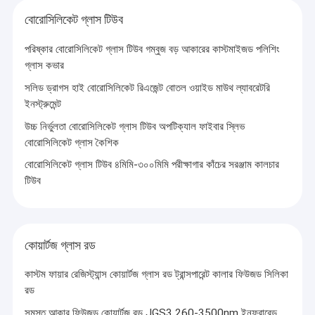
বোরোসিলিকেট গ্লাস টিউব
পরিষ্কার বোরোসিলিকেট গ্লাস টিউব গম্বুজ বড় আকারের কাস্টমাইজড পলিশিং
গ্লাস কভার
সলিড ড্রাগস হাই বোরোসিলিকেট রিএজেন্ট বোতল ওয়াইড মাউথ ল্যাবরেটরি
ইনস্ট্রুমেন্ট
উচ্চ নির্ভুলতা বোরোসিলিকেট গ্লাস টিউব অপটিক্যাল ফাইবার স্লিভ
বোরোসিলিকেট গ্লাস কৈশিক
বোরোসিলিকেট গ্লাস টিউব ৪মিমি-৩০০মিমি পরীক্ষাগার কাঁচের সরঞ্জাম কালচার
টিউব
কোয়ার্টজ গ্লাস রড
কাস্টম ফায়ার রেজিস্ট্যান্স কোয়ার্টজ গ্লাস রড ট্রান্সপারেন্ট কালার ফিউজড সিলিকা
রড
সমস্ত আকার ফিউজড কোয়ার্টজ রড JGS3 260-3500nm ইনফ্রারেড