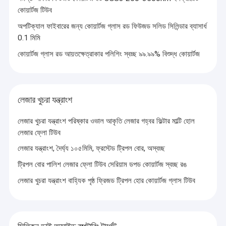
কোয়ার্টজ টিউব
অপটিক্যাল ফাইবারের জন্য কোয়ার্টজ গ্লাস রড ফিউজড সলিড সিলিন্ডার ব্যাসার্ধ
0.1 মিমি
কোয়ার্টজ গ্লাস রড আয়তক্ষেত্রাকার পলিশিং স্বচ্ছ ৯৯.৯৯% বিশুদ্ধ কোয়ার্টজ
লেজার খুচরা যন্ত্রাংশ
লেজার খুচরা যন্ত্রাংশ পরিষ্কার ওভাল আকৃতি লেজার গহ্বর ফিল্টার মাল্টি হোল
লেজার ফ্লো টিউব
লেজার যন্ত্রাংশ, দৈর্ঘ্য ১০৫মিমি, ফ্রস্টেড ট্রিপল বোর, অস্বচ্ছ
ট্রিপল বোর পালিশ লেজার ফ্লো টিউব সেরিয়াম ডপড কোয়ার্টজ স্বচ্ছ রঙ
বাড়ি
লেজার খুচরা যন্ত্রাংশ বাহ্যিক পৃষ্ঠ ফ্রিজড ট্রিপল হোর কোয়ার্টজ গ্লাস টিউব
ইয়ানতাই জেডকে অপটিক্স কোং লিমিটেড ১৯৯৮ সালে প্রতিষ্ঠিত হয়, এটি একটি উচ্চ প্রযুক্তির
পণ্য
বিস্তৃত কাঁচ প্রক্রিয়াকরণ উদ্যোগ যা গবেষণা ও উন্নয়ন, উত্পাদন এবং বিক্রয়কে সংহত করে।
পণ্য বিক্রয় সারা বিশ্বে ছড়িয়ে পড়েছে, এবং এশিয়া, ইউরোপ, মার্কিন যুক্তরাষ্ট্র, দক্ষিণ কোরিয়া
এবং ভারতের ব্যবহারকারীদের দ্বারা বিশ্বাসযোগ্য।এটি গ্লাস গভীর প্রক্রিয়াকরণের ক্ষেত্রে
ভিডিও
একটি উচ্চ মানের পণ্য ইমেজ এবং ব্র্যান্ড প্রতিষ্ঠা করেছে.