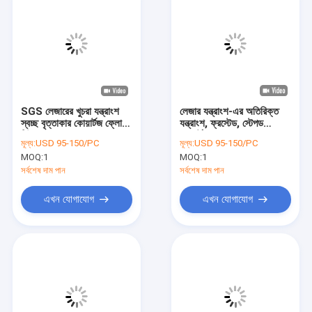
SGS লেজারের খুচরা যন্ত্রাংশ
লেজার যন্ত্রাংশ-এর অতিরিক্ত
স্বচ্ছ বৃত্তাকার কোয়ার্টজ ফ্লো
যন্ত্রাংশ, ফ্রস্টেড, স্টেপড
টিউব ডাবল হোল
কোয়ার্টজ ফ্লো সেল, স্বচ্ছ
মূল্য:
USD 95-150/PC
মূল্য:
USD 95-150/PC
উপবৃত্তাকার আকৃতি, দুটি ছিদ্র
MOQ:
1
MOQ:
1
সর্বশেষ দাম পান
সর্বশেষ দাম পান
এখন যোগাযোগ
এখন যোগাযোগ
বাড়ি
পণ্য
ভিডিও