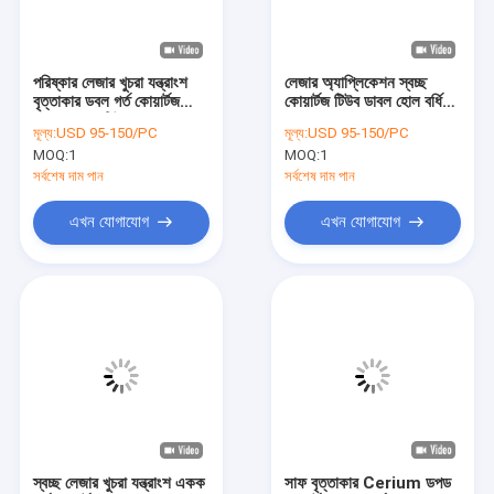
ভিআর শো
আমাদের সম্বন্ধে
পরিষ্কার লেজার খুচরা যন্ত্রাংশ
লেজার অ্যাপ্লিকেশন স্বচ্ছ
বৃত্তাকার ডবল গর্ত কোয়ার্টজ
কোয়ার্টজ টিউব ডাবল হোল বর্ধিত
কারখানা পরিদর্শন
লেজার গ্লাস টিউব
150mm
মূল্য:
USD 95-150/PC
মূল্য:
USD 95-150/PC
MOQ:
1
MOQ:
1
গুণমান নিয়ন্ত্রণ
সর্বশেষ দাম পান
সর্বশেষ দাম পান
আমাদের সাথে যোগাযোগ
এখন যোগাযোগ
এখন যোগাযোগ
খবর
মামলা
একটি উদ্ধৃতি অনুরোধ করুন
অপটিক্যাল কোয়ার্টজ গ্লাস
স্বচ্ছ লেজার খুচরা যন্ত্রাংশ একক
সাফ বৃত্তাকার Cerium ডপড