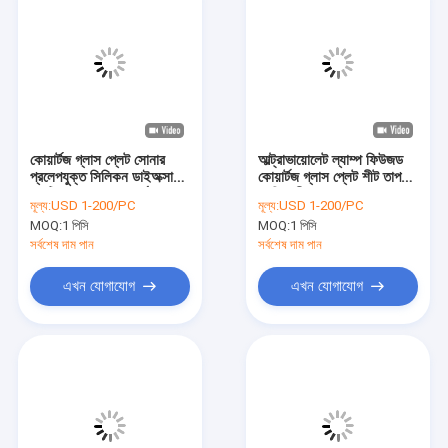
কোয়ার্টজ গ্লাস প্লেট সোনার
আল্ট্রাভায়োলেট ল্যাম্প ফিউজড
প্রলেপযুক্ত সিলিকন ডাইঅক্সাইড
কোয়ার্টজ গ্লাস প্লেট শীট তাপ
অপটিক্যাল গোলাকার বর্গক্ষেত্র
প্রতিরোধী স্বচ্ছ
মূল্য:
USD 1-200/PC
মূল্য:
USD 1-200/PC
কোয়ার্টজ গ্লাস উইন্ডো
MOQ:
1 পিসি
MOQ:
1 পিসি
সর্বশেষ দাম পান
সর্বশেষ দাম পান
এখন যোগাযোগ
এখন যোগাযোগ
বাড়ি
পণ্য
ভিডিও