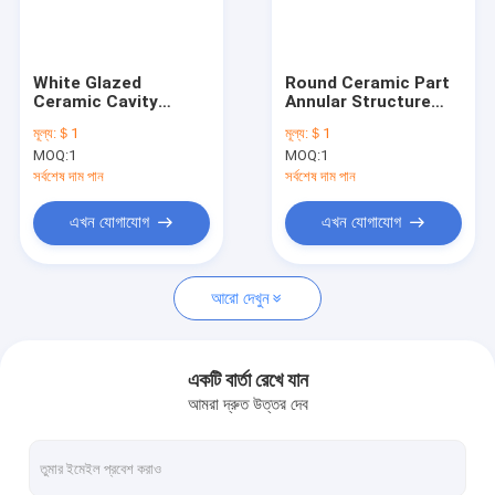
ভিআর শো
আমাদের সম্বন্ধে
White Glazed
Round Ceramic Part
Ceramic Cavity
Annular Structure
কারখানা পরিদর্শন
Ultimate Choice for
For Optimal
মূল্য:
＄1
মূল্য:
＄1
Ceramics Production
Performance
MOQ:
1
MOQ:
1
গুণমান নিয়ন্ত্রণ
সর্বশেষ দাম পান
সর্বশেষ দাম পান
আমাদের সাথে যোগাযোগ
এখন যোগাযোগ
এখন যোগাযোগ
খবর
আরো দেখুন
মামলা
একটি উদ্ধৃতি অনুরোধ করুন
একটি বার্তা রেখে যান
আমরা দ্রুত উত্তর দেব
অপটিক্যাল কোয়ার্টজ গ্লাস