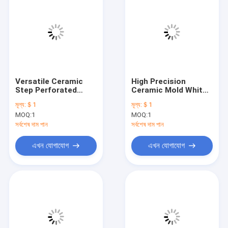
Versatile Ceramic
High Precision
Step Perforated
Ceramic Mold White
Sheet for
Products in
মূল্য:
＄1
মূল্য:
＄1
Customized
Customized Designs
MOQ:
1
MOQ:
1
সর্বশেষ দাম পান
সর্বশেষ দাম পান
এখন যোগাযোগ
এখন যোগাযোগ
বাড়ি
পণ্য
ভিডিও