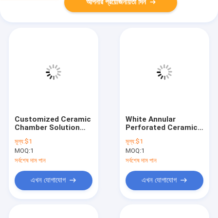
আপনার প্রয়োজনীয়তা দিন
Customized Ceramic
White Annular
Chamber Solution
Perforated Ceramic
for Production
Part Ultimate Choice
মূল্য:
$1
মূল্য:
$1
for Industrial
MOQ:
1
MOQ:
1
সর্বশেষ দাম পান
সর্বশেষ দাম পান
এখন যোগাযোগ
এখন যোগাযোগ