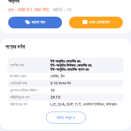
আকৃতির
মূল্য：USD 0.1-160 /PC
MOQ：10
ভালো দাম
এখন যোগাযোগ
পণ্যের বর্ণনা
,
ইউ আকৃতির কোয়ার্টজ রড
লক্ষণীয় করা
,
ইউ-আকৃতির ফিউজড কোয়ার্টজ রড
ইউ-আকৃতির কোয়ার্টজ গ্লাস রড
উৎপত্তি স্থল
বেইজিং, চীন
ডেলিভারি সময়
5-10 কাজের দিন
ন্যূনতম চাহিদার পরিমাণ
10
পরিচিতিমুলক নাম
ZKTD
পরিশোধের শর্ত
L/C, D/A, D/P, T/T, ওয়েস্টার্ন ইউনিয়ন, মানিগ্রাম
আরো দেখুন