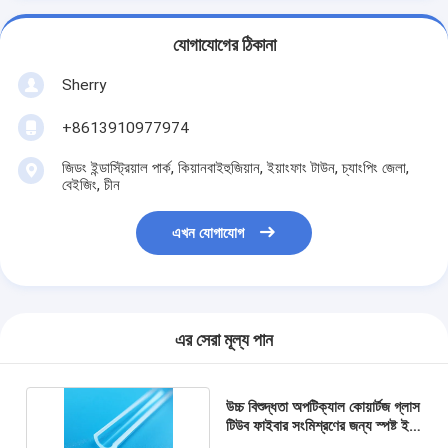
যোগাযোগের ঠিকানা
Sherry
+8613910977974
জিডং ইন্ডাস্ট্রিয়াল পার্ক, কিয়ানবাইহুজিয়ান, ইয়াংফাং টাউন, চ্যাংপিং জেলা,
বেইজিং, চীন
এখন যোগাযোগ
এর সেরা মূল্য পান
উচ্চ বিশুদ্ধতা অপটিক্যাল কোয়ার্টজ গ্লাস
টিউব ফাইবার সংমিশ্রণের জন্য স্পষ্ট ইউ
আকৃতির