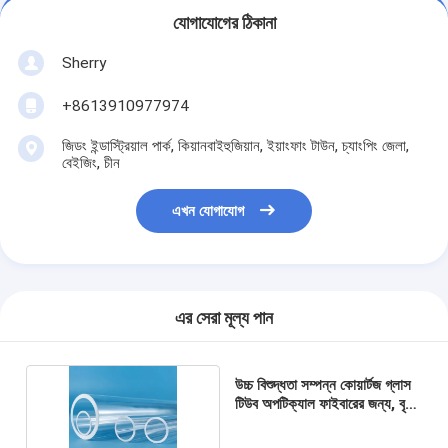
যোগাযোগের ঠিকানা
Sherry
+8613910977974
জিডং ইন্ডাস্ট্রিয়াল পার্ক, কিয়ানবাইহুজিয়ান, ইয়াংফাং টাউন, চ্যাংপিং জেলা,
বেইজিং, চীন
এখন যোগাযোগ
এর সেরা মূল্য পান
উচ্চ বিশুদ্ধতা সম্পন্ন কোয়ার্টজ গ্লাস
টিউব অপটিক্যাল ফাইবারের জন্য, বৃহৎ
ব্যাস