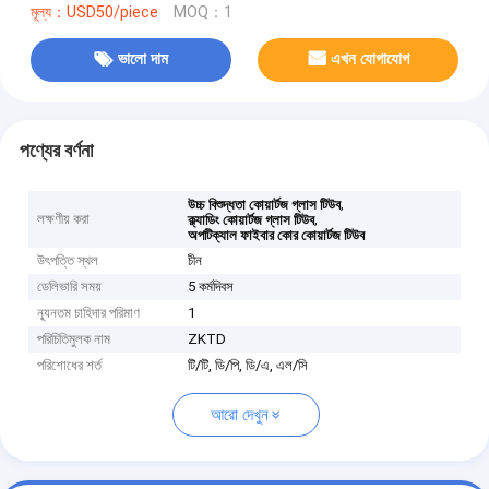
মূল্য：USD50/piece
MOQ：1
ভালো দাম
এখন যোগাযোগ
পণ্যের বর্ণনা
,
উচ্চ বিশুদ্ধতা কোয়ার্টজ গ্লাস টিউব
লক্ষণীয় করা
,
ক্ল্যাডিং কোয়ার্টজ গ্লাস টিউব
অপটিক্যাল ফাইবার কোর কোয়ার্টজ টিউব
উৎপত্তি স্থল
চীন
ডেলিভারি সময়
5 কর্মদিবস
ন্যূনতম চাহিদার পরিমাণ
1
পরিচিতিমুলক নাম
ZKTD
পরিশোধের শর্ত
টি/টি, ডি/পি, ডি/এ, এল/সি
আরো দেখুন