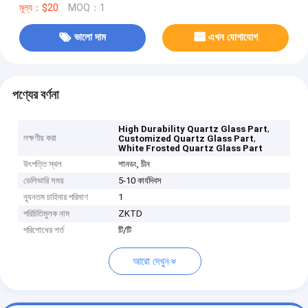
মূল্য：$20
MOQ：1
ভালো দাম
এখন যোগাযোগ
পণ্যের বর্ণনা
,
High Durability Quartz Glass Part
লক্ষণীয় করা
,
Customized Quartz Glass Part
White Frosted Quartz Glass Part
উৎপত্তি স্থল
শানডং, চীন
ডেলিভারি সময়
5-10 কার্যদিবস
ন্যূনতম চাহিদার পরিমাণ
1
পরিচিতিমুলক নাম
ZKTD
পরিশোধের শর্ত
টি/টি
আরো দেখুন