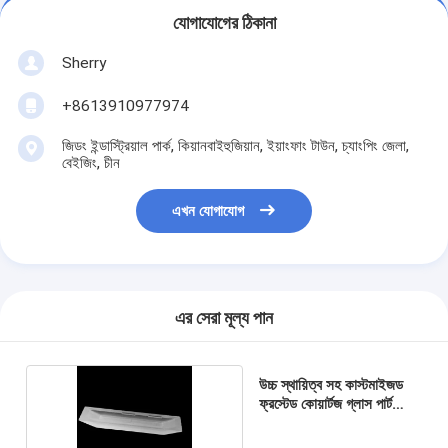
যোগাযোগের ঠিকানা
Sherry
+8613910977974
জিডং ইন্ডাস্ট্রিয়াল পার্ক, কিয়ানবাইহুজিয়ান, ইয়াংফাং টাউন, চ্যাংপিং জেলা,
বেইজিং, চীন
এখন যোগাযোগ
এর সেরা মূল্য পান
উচ্চ স্থায়িত্ব সহ কাস্টমাইজড
ফ্রস্টেড কোয়ার্টজ গ্লাস পার্ট
মেশিনিং