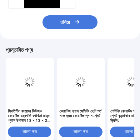
চালিয়ে
প্রস্তাবিত পণ্য
স্থিতিশীল কাঠামো ফিউজড
কোয়ার্টজ গ্লাস মেশিনিং ছোট গর্ত
মেশিনিং কোয়ার্টজ গ্লা
কোয়ার্টজ যন্ত্রপাতি যথার্থতা মাত্রা
সঙ্গে স্বচ্ছ কোয়ার্টজ গ্লাস প্লেট
প্লেট বৃত্তাকার আকৃত
গ্লাস উপাদান 18 × 13 × 21
ড্রিলিং
মিমি
ভালো দাম
ভালো দাম
ভালো দাম