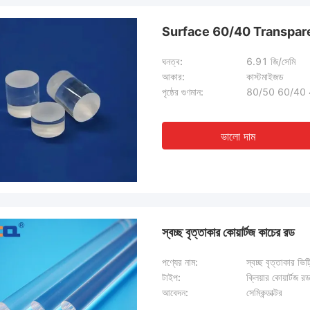
Surface 60/40 Transpare
ঘনত্ব:
6.91 জি/সেমি
আকার:
কাস্টমাইজড
পৃষ্ঠের গুণমান:
80/50 60/40
ভালো দাম
স্বচ্ছ বৃত্তাকার কোয়ার্টজ কাচের রড
পণ্যের নাম:
স্বচ্ছ বৃত্তাকার ভিট
টাইপ:
ক্লিয়ার কোয়ার্টজ র
আবেদন:
সেমিকন্ডাক্টর