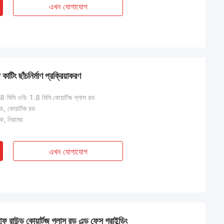
এখন যোগাযোগ
াটিং ছাঁচনির্মাণ প্রক্রিয়াকরণ
 মিমি ওডি 1.8 মিমি কোয়ার্টজ গ্লাস রড
রড, কোয়ার্টজ রড
িক, নিরাময়
এখন যোগাযোগ
াফ রাউন্ড কোয়ার্টজ গ্লাস রড এন্ড ফেস গ্রাইন্ডিং