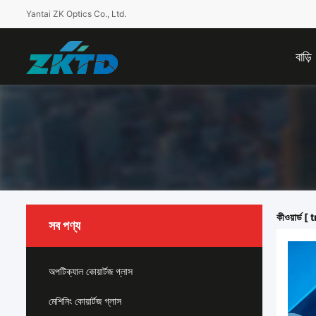
Yantai ZK Optics Co., Ltd.
বাড়ি
কীওয়ার্ড
সব পণ্য
অপটিক্যাল কোয়ার্টজ গ্লাস
মেশিনিং কোয়ার্টজ গ্লাস