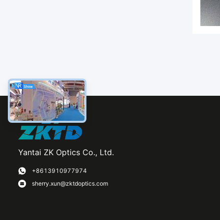
Yantai ZK Optics Co., Ltd.
+8613910977974
sherry.xun@zktdoptics.com