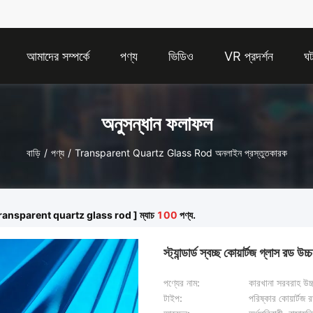
আমাদের সম্পর্কে
পণ্য
ভিডিও
VR প্রদর্শন
ঘট
অনুসন্ধান ফলাফল
বাড়ি
/
পণ্য
/
Transparent Quartz Glass Rod অনলাইন প্রস্তুতকারক
 [ transparent quartz glass rod ] ম্যাচ
100
পণ্য.
স্ট্যান্ডার্ড স্বচ্ছ কোয়ার্টজ গ্লাস রড 
পণ্যের নাম:
কারখানা সরবরাহ উচ্
টাইপ:
পরিষ্কার কোয়ার্টজ 