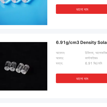
ভালো দাম
6.91g/cm3 Density Solar
আবেদন:
চিকিৎসা, আলোকবিজ্ঞ
আকার:
কাস্টমাইজড
ঘনত্ব:
6.91 জি/সেমি
ভালো দাম