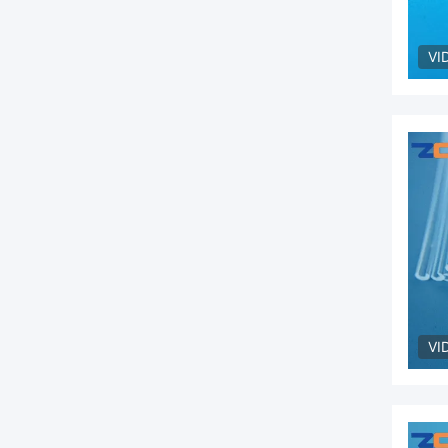
VI
VI