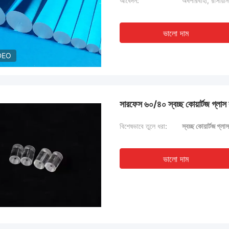
আবেদন:
অর্ধপরিবাহী, রাসায়ন
ভালো দাম
DEO
সারফেস ৬০/৪০ স্বচ্ছ কোয়ার্টজ গ্লাস র
বিশেষভাবে তুলে ধরা:
স্বচ্ছ কোয়ার্টজ গ্লা
ভালো দাম