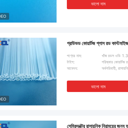
ভালো দাম
DEO
গ্রাউভড কোয়ার্টজ গ্লাস রড কাস্টমাইজ ক
পণ্যের নাম:
খাঁজ রডস ওডি 1.38
টাইপ:
পরিষ্কার কোয়ার্টজ 
আবেদন:
অর্ধপরিবাহী, রাসায়ন
ভালো দাম
DEO
সেমিকন্ডাক্টর রাসায়নিক নিরাময়ের জন্য হ