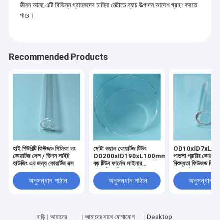
জীবন আছে.এটি বিভিন্ন গ্রাহকদের চাহিদা মেটাতে ব্যাচ উত্পাদন আদেশ গ্রহণ করতে
পারে।
Recommended Products
হাই পিউরিটি ফিউজড সিলিকা লং
মোটা ওয়াল কোয়ার্টজ টিউব
OD10xID7xL3
কোয়ার্টজ সেল / ভিশন লাইট
OD200xID190xL100mm
পাতলা প্রাচীর কোয়ার্টজ
হাউজিং এর জন্য কোয়ার্টজ বক্স
বড় টিউব ফার্নেস লাইনার
বিশুদ্ধতা ফিউজড সিলি
রাসায়নিক চুল্লির জন্য উচ্চ
জন্য মাইক্রো ফ্লো টিউ
বিশুদ্ধতা
Bubbler অপটিক্যাল
অনুসন্ধান পাঠান
অনুসন্ধান পাঠান
অনুসন্ধান পা
বাড়ি
আমাদের
আমাদের সাথে যোগাযোগ
Desktop