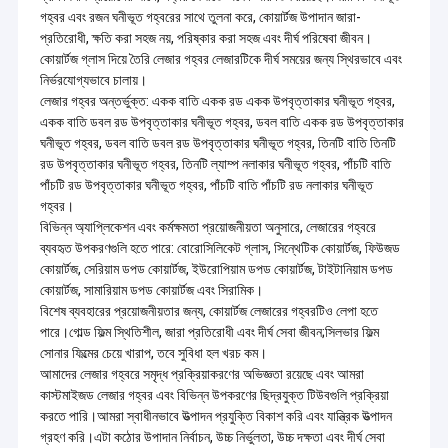
গহ্বর এবং রজন ঘনীভূত গহ্বরের সাথে তুলনা করে, কোয়ার্টজ উপাদান জারা-
প্রতিরোধী, ক্ষতি করা সহজ নয়, পরিষ্কার করা সহজ এবং দীর্ঘ পরিষেবা জীবন।
কোয়ার্টজ গ্লাস দিয়ে তৈরি লেজার গহ্বর লেজারটিকে দীর্ঘ সময়ের জন্য স্থিরভাবে এবং
নির্ভরযোগ্যভাবে চালায়।
লেজার গহ্বর অন্তর্ভুক্ত: একক বাতি একক রড একক উপবৃত্তাকার ঘনীভূত গহ্বর,
একক বাতি ডবল রড উপবৃত্তাকার ঘনীভূত গহ্বর, ডবল বাতি একক রড উপবৃত্তাকার
ঘনীভূত গহ্বর, ডবল বাতি ডবল রড উপবৃত্তাকার ঘনীভূত গহ্বর, তিনটি বাতি তিনটি
রড উপবৃত্তাকার ঘনীভূত গহ্বর, তিনটি ল্যাম্প নলাকার ঘনীভূত গহ্বর, পাঁচটি বাতি
পাঁচটি রড উপবৃত্তাকার ঘনীভূত গহ্বর, পাঁচটি বাতি পাঁচটি রড নলাকার ঘনীভূত
গহ্বর।
বিভিন্ন অ্যাপ্লিকেশন এবং কর্মক্ষমতা প্রয়োজনীয়তা অনুসারে, লেজারের গহ্বরে
ব্যবহৃত উপকরণগুলি হতে পারে: বোরোসিলিকেট গ্লাস, সিন্থেটিক কোয়ার্টজ, ফিউজড
কোয়ার্টজ, সেরিয়াম ডপড কোয়ার্টজ, ইউরোপিয়াম ডপড কোয়ার্টজ, টাইটানিয়াম ডপড
কোয়ার্টজ, সামারিয়াম ডপড কোয়ার্টজ এবং সিরামিক।
বিশেষ ব্যবহারের প্রয়োজনীয়তার জন্য, কোয়ার্টজ লেজারের গহ্বরটিও লেপা হতে
পারে।গোল্ড ফিল্ম স্থিতিশীল, জারা প্রতিরোধী এবং দীর্ঘ সেবা জীবন;সিলভার ফিল্ম
সোনার ফিল্মের চেয়ে খারাপ, তবে সুবিধা হল খরচ কম।
আমাদের লেজার গহ্বরে সমৃদ্ধ প্রক্রিয়াকরণের অভিজ্ঞতা রয়েছে এবং আমরা
কাস্টমাইজড লেজার গহ্বর এবং বিভিন্ন উপকরণের ছিদ্রযুক্ত টিউবগুলি প্রক্রিয়া
করতে পারি।আমরা স্বাধীনভাবে উত্পাদন প্রযুক্তি বিকাশ করি এবং যান্ত্রিক উত্পাদন
গ্রহণ করি।এটা কঠোর উপাদান নির্বাচন, উচ্চ নির্ভুলতা, উচ্চ দক্ষতা এবং দীর্ঘ সেবা