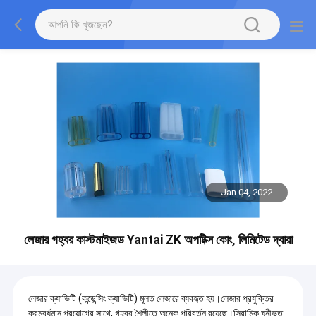
Jan 04, 2022
লেজার গহ্বর কাস্টমাইজড Yantai ZK অপটিক্স কোং, লিমিটেড দ্বারা
লেজার ক্যাভিটি (কন্ডেন্সিং ক্যাভিটি) মূলত লেজারে ব্যবহৃত হয়।লেজার প্রযুক্তির
ক্রমবর্ধমান প্রয়োগের সাথে, গহ্বর শৈলীতে অনেক পরিবর্তন রয়েছে।সিরামিক ঘনীভূত