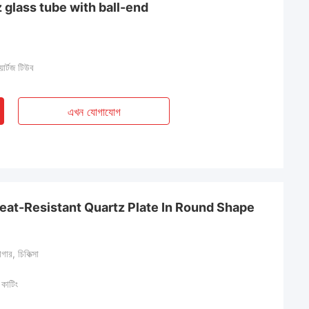
 glass tube with ball-end
়ার্টজ টিউব
এখন যোগাযোগ
eat-Resistant Quartz Plate In Round Shape
াগার, চিকিত্সা
 কাটিং