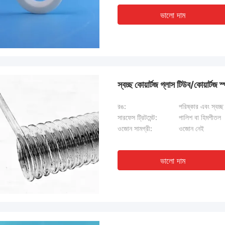
ভালো দাম
স্বচ্ছ কোয়ার্টজ গ্লাস টিউব/কোয়ার্টজ স
রঙ:
পরিষ্কার এবং স্বচ্ছ
সারফেস ট্রিটমেন্ট:
পালিশ বা হিমশীতল
ওজোন সামগ্রী:
ওজোন নেই
ভালো দাম