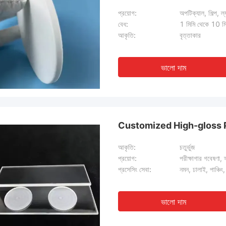
প্রয়োগ:
অপটিক্যাল, শিল্প, ল
বেধ:
1 মিমি থেকে 10 মি
আকৃতি:
বৃত্তাকার
ভালো দাম
Customized High-gloss 
আকৃতি:
চতুর্ভুজ
প্রয়োগ:
পরীক্ষাগার গবেষণা, 
প্রসেসিং সেবা:
নমন, ঢালাই, পাঞ্চিং,
ভালো দাম