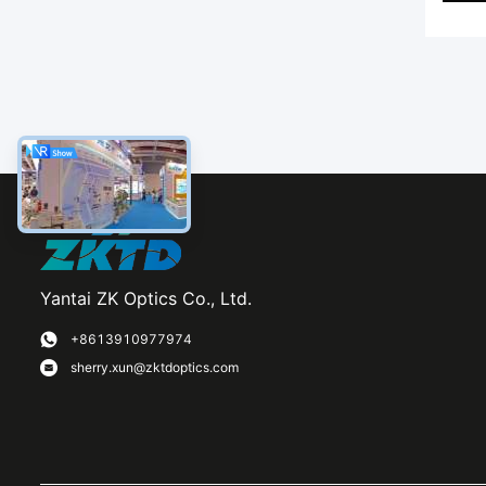
Yantai ZK Optics Co., Ltd.
+8613910977974
sherry.xun@zktdoptics.com