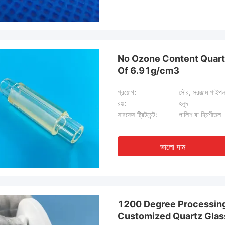
No Ozone Content Quart
Of 6.91g/cm3
প্রয়োগ:
সৌর, সরঞ্জাম পাইপল
রঙ:
হলুদ
সারফেস ট্রিটমেন্ট:
পালিশ বা হিমশীতল
ভালো দাম
1200 Degree Processing
Customized Quartz Glass