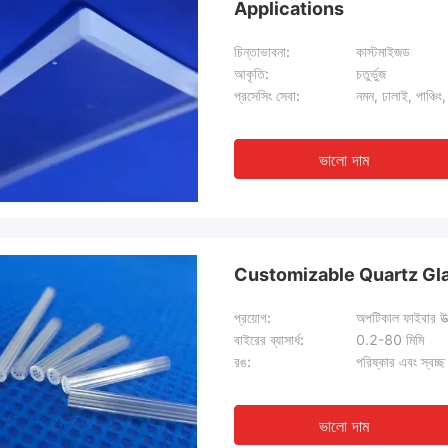
Applications
চিন্তাভাবনা:
কাস্টমাইজড
আকৃতি:
চতুর্ভুজ
প্রসেসিং সেবা:
নমন, ঢালাই, পাঞ্চিং,
ভালো দাম
Customizable Quartz Gl
প্রয়োগ:
অপটিকাল ফাইবার উত
বাইরের ব্যাসার্ধ:
0.2-80 মিমি
রঙ:
পরিষ্কার এবং স্বচ্ছ
ভালো দাম