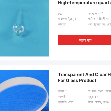
High-temperature quartz
রঙ:
স্বচ্ছ ও স্পষ্ট
সারফেস ট্রিটমেন্ট:
পালিশ বা হিমশীতল
আকৃতি:
এক প্রান্ত বন্ধ কোয
ভালো দাম
Transparent And Clear H
For Glass Product
প্রয়োগ:
অপটিক্স, শিল্প, পরীক্ষ
আকৃতি:
বৃত্তাকার
প্রসেসিং সেবা:
নমন, ঢালাই, পাঞ্চিং,