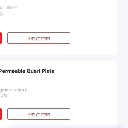
্যাব, মেডিকেল
মি
এখন যোগাযোগ
Permeable Quart Plate
ফ্লুরোসেন্স সনাক্তকরণ
 কাটিং
এখন যোগাযোগ