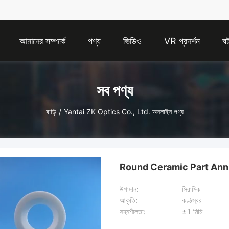
আমাদের সম্পর্কে
পণ্য
ভিডিও
VR প্রদর্শন
ঘট
সব পণ্য
বাড়ি
/
Yantai ZK Optics Co., Ltd. অনলাইন পণ্য
Round Ceramic Part Annu
উপাদান:
সিরামিক
আকৃতি:
কণ্ঠস্বর
সহনশীলতা:
±1 মিমি