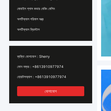
মোবাইল গ্লাস কভার মেকিং মেশিন
অপটিক্যাল পরিমাপ যন্ত্র
অপটিক্যাল ক্রিস্টাল
ব্যক্তি যোগাযোগ :
Sherry
ফোন নম্বর :
+8613910977974
হোয়াটসঅ্যাপ :
+8613910977974
যোগাযোগ