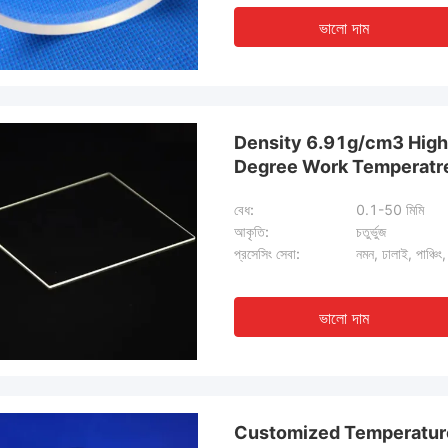
ভালো দাম
Density 6.91g/cm3 High
Degree Work Temperatr
বেধ:
0.1-50 মিমি
আকৃতি:
চতুর্ভুজ
প্রসেসিং সেবা:
নমন, ঢালাই, পাঞ্চিং,
ভালো দাম
Customized Temperature 