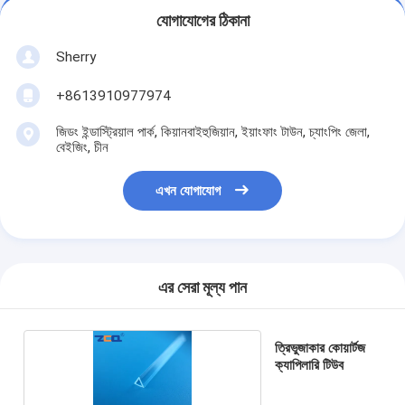
যোগাযোগের ঠিকানা
Sherry
+8613910977974
জিডং ইন্ডাস্ট্রিয়াল পার্ক, কিয়ানবাইহুজিয়ান, ইয়াংফাং টাউন, চ্যাংপিং জেলা,
বেইজিং, চীন
এখন যোগাযোগ
এর সেরা মূল্য পান
ত্রিভুজাকার কোয়ার্টজ
ক্যাপিলারি টিউব