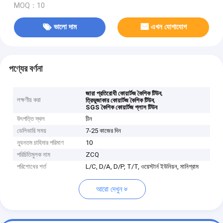
MOQ：10
ভালো দাম
এখন যোগাযোগ
পণ্যের বর্ণনা
,
জারা প্রতিরোধী কোয়ার্টজ কৈশিক টিউব
লক্ষণীয় করা
,
ত্রিভুজাকার কোয়ার্টজ কৈশিক টিউব
SGS কৈশিক কোয়ার্টজ গ্লাস টিউব
উৎপত্তি স্থল
চীন
ডেলিভারি সময়
7-25 কাজের দিন
ন্যূনতম চাহিদার পরিমাণ
10
পরিচিতিমুলক নাম
ZCQ
পরিশোধের শর্ত
L/C, D/A, D/P, T/T, ওয়েস্টার্ন ইউনিয়ন, মানিগ্রাম
আরো দেখুন