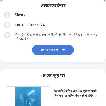
যোগাযোগের ঠিকানা
Sherry
+8613910977974
জিডং ইন্ডাস্ট্রিয়াল পার্ক, কিয়ানবাইহুজিয়ান, ইয়াংফাং টাউন, চ্যাংপিং জেলা,
বেইজিং, চীন
এখন যোগাযোগ
এর সেরা মূল্য পান
কোয়ার্টজ কৈশিক নল এক প্রান্ত ফ্ল্যাট
সিল করা কোয়ার্টজ গ্লাস টেস্ট টিউব
স্বচ্ছ