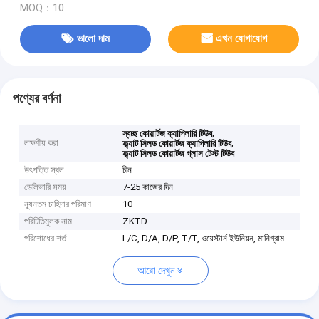
MOQ：10
ভালো দাম
এখন যোগাযোগ
পণ্যের বর্ণনা
,
স্বচ্ছ কোয়ার্টজ ক্যাপিলারি টিউব
লক্ষণীয় করা
,
ফ্ল্যাট সিলড কোয়ার্টজ ক্যাপিলারি টিউব
ফ্ল্যাট সিলড কোয়ার্টজ গ্লাস টেস্ট টিউব
উৎপত্তি স্থল
চীন
ডেলিভারি সময়
7-25 কাজের দিন
ন্যূনতম চাহিদার পরিমাণ
10
পরিচিতিমুলক নাম
ZKTD
পরিশোধের শর্ত
L/C, D/A, D/P, T/T, ওয়েস্টার্ন ইউনিয়ন, মানিগ্রাম
আরো দেখুন