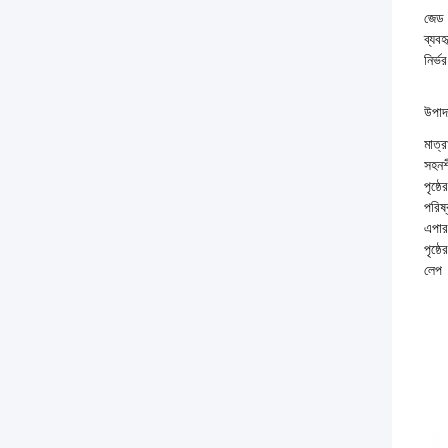
জেড 
ব্যব
নির্
উপাদ
মাত্র
সহনশ
পৃষ্ঠে
পরিষ
এপার
পৃষ্ঠে
লেপ