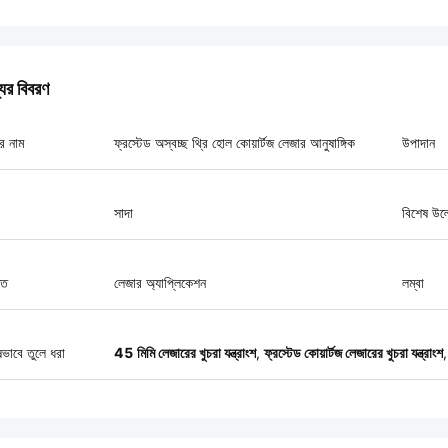
যের বিবরণ
র নাম
ফ্রস্টেড অস্বচ্ছ থ্রি হোল কোয়ার্টজ লেজার আনুষাঙ্গিক
উপাদান
সাদা
বিশেষ উল
ৃত
লেজার অ্যাপ্লিকেশন
লম্বা
ষভাবে তুলে ধরা
45 মিমি লেজারের খুচরা যন্ত্রাংশ
,
ফ্রস্টেড কোয়ার্টজ লেজারের খুচরা যন্ত্রাংশ