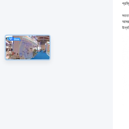
প্রক
সততা
আমরা 
উন্ন