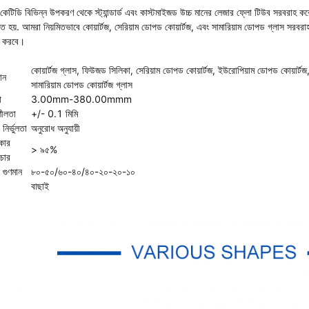
কেটিডি বিভিন্ন উপকরণ থেকে স্ট্যান্ডার্ড এবং কাস্টমাইজড উচ্চ মানের লেজার ফ্লো টিউব সরবরাহ কর
হৃত হয়. আমরা নিয়মিতভাবে কোয়ার্টজ, সেরিয়াম ডোপড কোয়ার্টজ, এবং সামারিয়াম ডোপড গ্লাস সর
ভর করবে।
কোয়ার্টজ গ্লাস, ফিউজড সিলিকা, সেরিয়াম ডোপড কোয়ার্টজ, ইউরোপিয়াম ডোপড কোয়ার্টজ,
ান
সামারিয়াম ডোপড কোয়ার্টজ গ্লাস
া
3.00mm-380.00mmm
ীলতা
+/- 0.1 মিমি
র নির্ভুলতা
অনুরোধ অনুযায়ী
্কার
> ৯৫%
চার
র গুণমান
৮০-৫০/৬০-৪০/৪০-২০-২০-১০
বাছাই