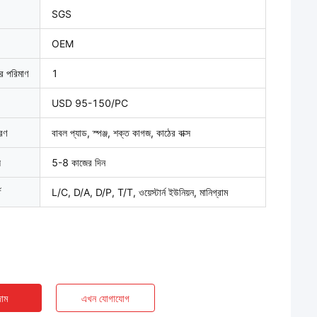
SGS
OEM
ার পরিমাণ
1
USD 95-150/PC
বরণ
বাবল প্যাড, স্পঞ্জ, শক্ত কাগজ, কাঠের বাক্স
়
5-8 কাজের দিন
ত
L/C, D/A, D/P, T/T, ওয়েস্টার্ন ইউনিয়ন, মানিগ্রাম
াম
এখন যোগাযোগ