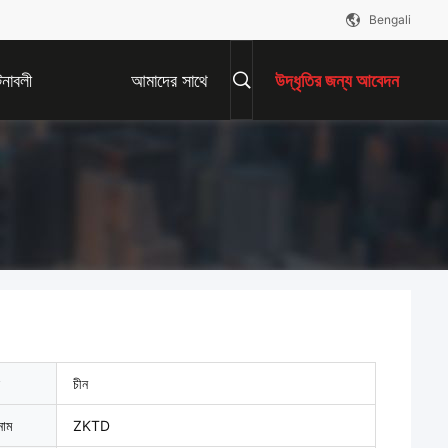
Bengali
নাবলী
আমাদের সাথে
উদ্ধৃতির জন্য আবেদন
যোগাযোগ করুন
চীন
নাম
ZKTD