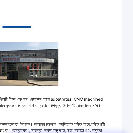
াস ক্যাপিলারি টিউব এবং রড, কোয়ার্টজ গ্লাস substrates, CNC machined
কে ভালভাবে বুঝতে পারি এবং পণ্যের প্রয়োগে উপযুক্ত উপাদানটি অভিযোজিত করি।
কাস্টমাইজেশনে বিশেষজ্ঞ। আমাদের চমৎকার প্রযুক্তিগত শক্তি আছে,শক্তিশালী
বং তাপ প্রক্রিয়াকরণ, মাইক্রো আকার যন্ত্রপাতি, উচ্চ নির্ভুলতা এবং অসুবিধা