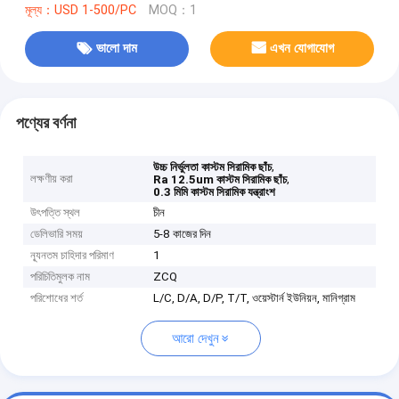
মূল্য：USD 1-500/PC
MOQ：1
ভালো দাম
এখন যোগাযোগ
পণ্যের বর্ণনা
,
উচ্চ নির্ভুলতা কাস্টম সিরামিক ছাঁচ
লক্ষণীয় করা
,
Ra 12.5um কাস্টম সিরামিক ছাঁচ
0.3 মিমি কাস্টম সিরামিক যন্ত্রাংশ
উৎপত্তি স্থল
চীন
ডেলিভারি সময়
5-8 কাজের দিন
ন্যূনতম চাহিদার পরিমাণ
1
পরিচিতিমুলক নাম
ZCQ
পরিশোধের শর্ত
L/C, D/A, D/P, T/T, ওয়েস্টার্ন ইউনিয়ন, মানিগ্রাম
আরো দেখুন