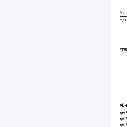
উপাদ
প্রধ
রাসায
স্ট
φ6*
φ6*
φ6*