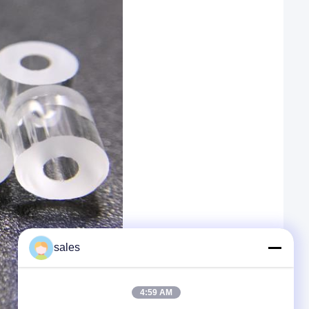
sales
4:59 AM