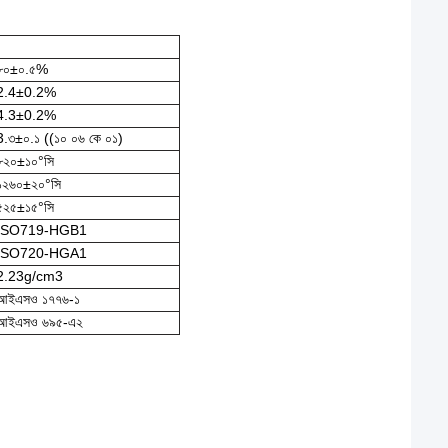
৮০±০.৫%
2.4±0.2%
4.3±0.2%
3.৩±০.১ ((১০ ০৬ কে ০১)
৮২০±১০°সি
১২৬০±২০°সি
৫২৫±১৫°সি
ISO719-HGB1
ISO720-HGA1
2.23g/cm3
আইএসও ১৭৭৬-১
আইএসও ৬৯৫-এ২