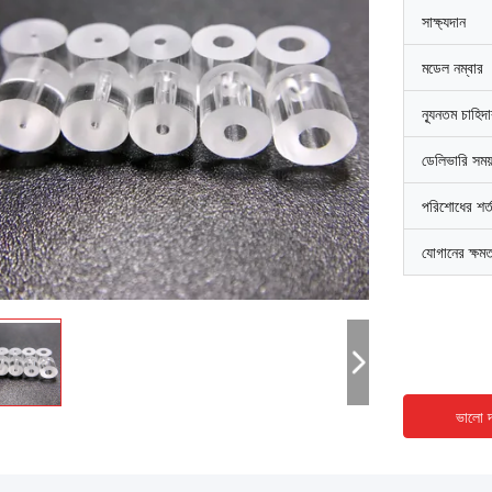
সাক্ষ্যদান
মডেল নম্বার
ন্যূনতম চাহিদ
ডেলিভারি সময
পরিশোধের শর্
যোগানের ক্ষম
ভালো দ