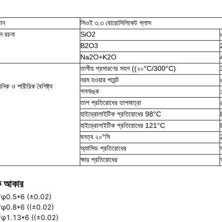
ান
সিওই ৩.৩ বোরোসিলিকেট গ্লাস
ান রচনা
SiO2
B2O3
Na2O+K2O
তাপীয় প্রসারণের সহগ ((২০°C/300°C)
নরম হওয়ার পয়েন্ট
়নিক ও শারীরিক বৈশিষ্ট্য
গলনাঙ্ক
তাপ প্রতিরোধের তাপমাত্রা
হাইড্রোলাইটিক প্রতিরোধের 98°C
হাইড্রোলাইটিক প্রতিরোধের 121°C
ঘনত্ব ২০°সি
অ্যাসিড প্রতিরোধের
ক্ষার প্রতিরোধের
ক আকার
φ0.5*6 (±0.02)
φ0.8*6 ((±0.02)
φ1.13*6 ((±0.02)