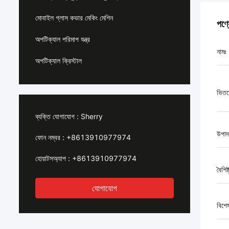
মোবাইল গ্লাস কভার মেকিং মেশিন
পণ্
অপটিক্যাল পরিমাপ যন্ত্র
নামঃ
অপটিক্যাল ক্রিস্টাল
ভিতর
ব্যক্তি যোগাযোগ :
Sherry
উপাদ
ফোন নম্বর :
+8613910977974
হোয়াটসঅ্যাপ :
+8613910977974
বৈশিষ্
যোগাযোগ
বিশে