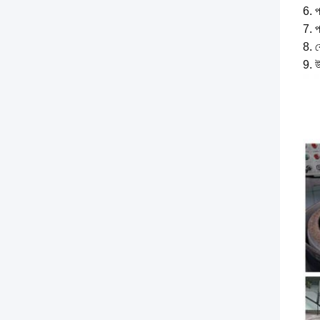
6. 
7. প
8. ক
9. উ