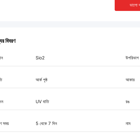
ভালো দ
যের বিবরণ
ান
Sio2
উপরিভাগ
তি
আর্ক পৃষ্ঠ
আকার
দন
UV বাতি
রঙ
ণ সময়
5 থেকে 7 দিন
নাম