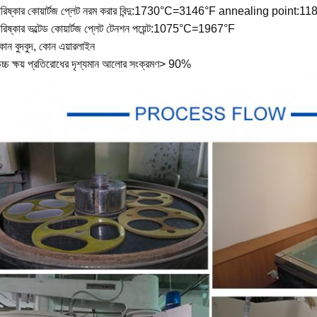
পরিষ্কার কোয়ার্টজ প্লেট নরম করার বিন্দু:1730°C=3146°F annealing point
রিষ্কার ভল্টেড কোয়ার্টজ প্লেট টেনশন পয়েন্ট:1075°C=1967°F
োন বুদবুদ, কোন এয়ারলাইন
চ্চ ক্ষয় প্রতিরোধের দৃশ্যমান আলোর সংক্রমণ> 90%