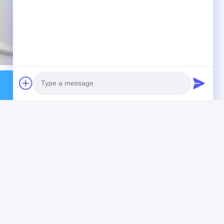
Photo
Video Call
Audio Call