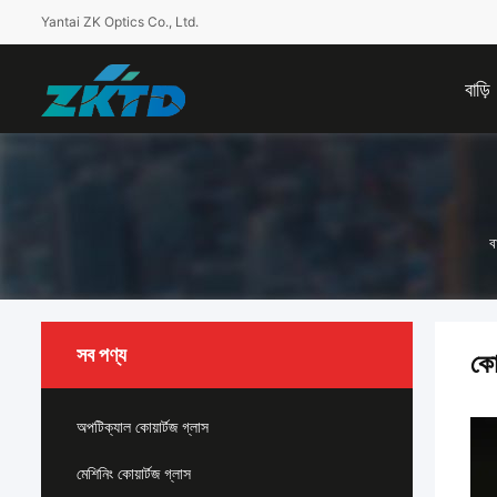
Yantai ZK Optics Co., Ltd.
বাড়ি
ব
সব পণ্য
কো
অপটিক্যাল কোয়ার্টজ গ্লাস
মেশিনিং কোয়ার্টজ গ্লাস