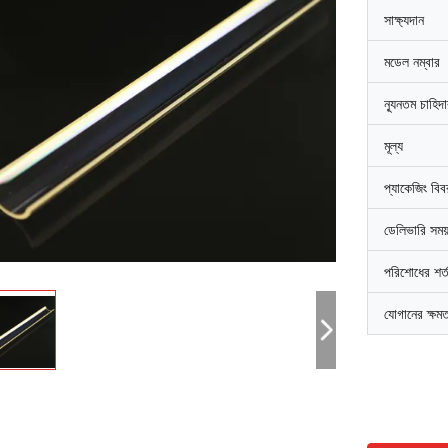
সাক্ষ্যদান
মডেল নম্বার
ন্যূনতম চাহিদ
মূল্য
প্যাকেজিং বি
ডেলিভারি সময
পরিশোধের শর্
যোগানের ক্ষম