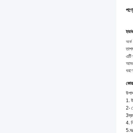
পণ্য
ইউভি 
আর্ক
তাপম
এটি 
আমরা
ধরণে
কোয়
উপাদা
1. উ
2- ফ
3ব্র
4. ন
5.ভল