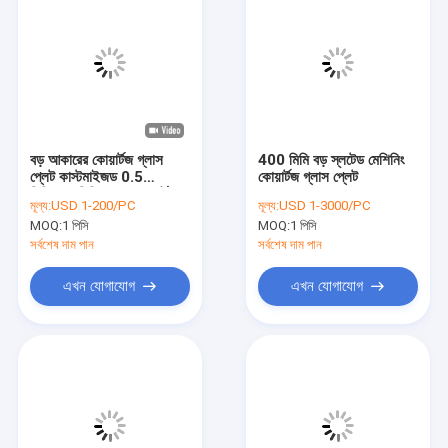
বড় আকারের কোয়ার্টজ গ্লাস
400 মিমি বড় স্লটেড মেশিনিং
প্লেট কাস্টমাইজড 0.5
কোয়ার্টজ গ্লাস প্লেট
মিমি-30 মিমি পাতলা কোয়ার্টজ
মূল্য:
USD 1-200/PC
মূল্য:
USD 1-3000/PC
শীট
MOQ:
1 পিসি
MOQ:
1 পিসি
সর্বশেষ দাম পান
সর্বশেষ দাম পান
এখন যোগাযোগ
এখন যোগাযোগ
বাড়ি
পণ্য
ভিডিও