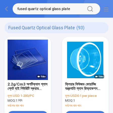
Fused Quartz Optical Glass Plate
(93)
2.2g/Cm3 অপটিক্যাল গ্লাস
ক্লিয়ার ফিউজড কোয়ার্টজ
প্লেট হাই পিউরিটি স্কয়ার
যন্ত্রপাতি গ্লাস রিঅ্যাকশন
কোয়ার্টজ অপটিক্যাল উইন্ডো
ভেসেল উচ্চ নির্ভুলতা
মূল্য:
USD 1-200/PC
মূল্য:
USD0.1 per piece
MOQ:
1 পিসি
MOQ:
1
সর্বশেষ দাম পান
সর্বশেষ দাম পান