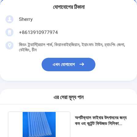
যোগাযোগের ঠিকানা
Sherry
+8613910977974
জিডং ইন্ডাস্ট্রিয়াল পার্ক, কিয়ানবাইহুজিয়ান, ইয়াংফাং টাউন, চ্যাংপিং জেলা,
বেইজিং, চীন
এখন যোগাযোগ
এর সেরা মূল্য পান
অপটিক্যাল ফাইবার উৎপাদনের জন্য
কম ওহ কন্টেন্ট ফিউজড সিলিকা
টিউবিং