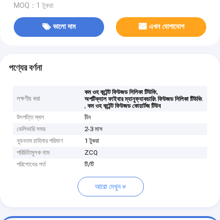
MOQ：1 টুকরা
ভালো দাম
এখন যোগাযোগ
পণ্যের বর্ণনা
,
কম ওহ কন্টেন্ট ফিউজড সিলিকা টিউবিং
লক্ষণীয় করা
অপটিক্যাল ফাইবার ম্যানুফ্যাকচারিং ফিউজড সিলিকা টিউবিং
,
কম ওহ কন্টেন্ট ফিউজড কোয়ার্টজ টিউব
উৎপত্তি স্থল
চীন
ডেলিভারি সময়
2-3 মাস
ন্যূনতম চাহিদার পরিমাণ
1 টুকরা
পরিচিতিমুলক নাম
ZCQ
পরিশোধের শর্ত
টি/টি
আরো দেখুন