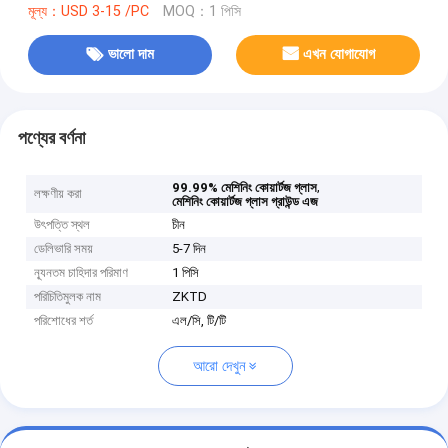
মূল্য：USD 3-15 /PC
MOQ：1 পিসি
ভালো দাম
এখন যোগাযোগ
পণ্যের বর্ণনা
,
99.99% মেশিনিং কোয়ার্টজ গ্লাস
লক্ষণীয় করা
মেশিনিং কোয়ার্টজ গ্লাস গ্রাউন্ড এজ
উৎপত্তি স্থল
চীন
ডেলিভারি সময়
5-7 দিন
ন্যূনতম চাহিদার পরিমাণ
1 পিসি
পরিচিতিমুলক নাম
ZKTD
পরিশোধের শর্ত
এল/সি, টি/টি
আরো দেখুন