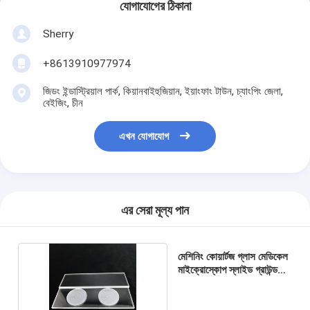
যোগাযোগের ঠিকানা
Sherry
+8613910977974
জিডং ইন্ডাস্ট্রিয়াল পার্ক, কিয়ানবাইহুজিয়ান, ইয়াংফাং টাউন, চ্যাংপিং জেলা,
বেইজিং, চীন
এখন যোগাযোগ
এর সেরা মূল্য পান
মেশিনিং কোয়ার্টজ গ্লাস মেডিকেল
মাইক্রোস্কোপ স্লাইড গ্রাউন্ড
এজ Xrd