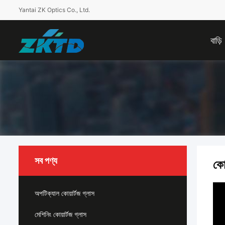
Yantai ZK Optics Co., Ltd.
বাড়ি
সব পণ্য
কোয
অপটিক্যাল কোয়ার্টজ গ্লাস
মেশিনিং কোয়ার্টজ গ্লাস