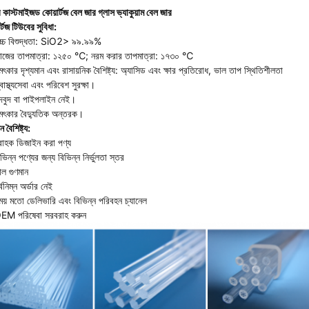
 কাস্টমাইজড কোয়ার্টজ বেল জার গ্লাস ভ্যাকুয়াম বেল জার
র্টজ টিউবের সুবিধা:
চ্চ বিশুদ্ধতা: SiO2> ৯৯.৯৯%
াজের তাপমাত্রা: ১২৫০ ℃; নরম করার তাপমাত্রা: ১৭৩০ ℃
ৎকার দৃশ্যমান এবং রাসায়নিক বৈশিষ্ট্য: অ্যাসিড এবং ক্ষার প্রতিরোধ, ভাল তাপ স্থিতিশীলতা
বাস্থ্যসেবা এবং পরিবেশ সুরক্ষা।
ুদবুদ বা পাইপলাইন নেই।
মৎকার বৈদ্যুতিক অন্তরক।
ন বৈশিষ্ট্য:
্রাহক ডিজাইন করা পণ্য
ভিন্ন পণ্যের জন্য বিভিন্ন নির্ভুলতা স্তর
াল গুণমান
্বনিম্ন অর্ডার নেই
ময় মতো ডেলিভারি এবং বিভিন্ন পরিবহন চ্যানেল
EM পরিষেবা সরবরাহ করুন