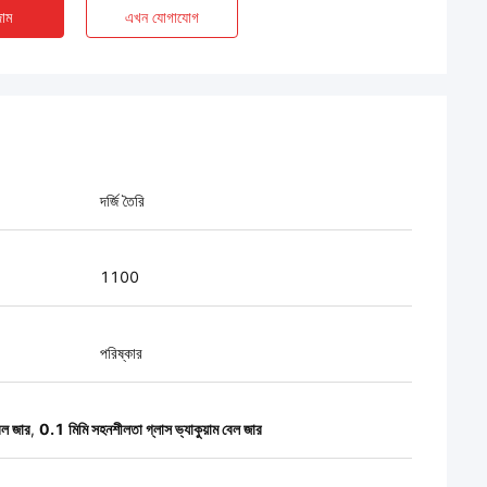
াম
এখন যোগাযোগ
দর্জি তৈরি
1100
পরিষ্কার
েল জার
,
0.1 মিমি সহনশীলতা গ্লাস ভ্যাকুয়াম বেল জার