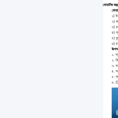
কোয়ার্টজ যন্ত্র
কোয়া
১) উ
২) ক
৩) চম
৪) স্
৫) ব
৬) চ
উত্পাদ
১. গ
২. বি
৩. ভ
৪. সর
৫. স
৬. O