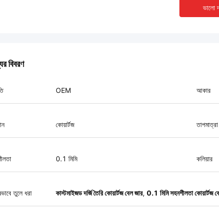
ভালো দ
যের বিবরণ
তি
OEM
আকার
ান
কোয়ার্টজ
তাপমাত্রা
ীলতা
0.1 মিমি
কলিয়ার
ষভাবে তুলে ধরা
কাস্টমাইজড দর্জি তৈরি কোয়ার্টজ বেল জার
,
0.1 মিমি সহনশীলতা কোয়ার্টজ ব