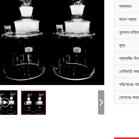
সাক্ষ্যদান
মডেল নম্বার
ন্যূনতম চাহিদ
মূল্য
প্যাকেজিং বি
ডেলিভারি সময
পরিশোধের শর্
যোগানের ক্ষম