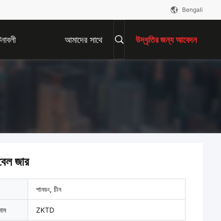
Bengali
নাবলী
আমাদের সাথে
উদ্ধৃতির জন্য আবেদন
যোগাযোগ করুন
 বেল জার
শানডং, চীন
নাম
ZKTD