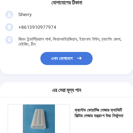
যোগাযোগের ঠিকানা
Sherry
+8613910977974
জিডং ইন্ডাস্ট্রিয়াল পার্ক, কিয়ানবাইহুজিয়ান, ইয়াংফাং টাউন, চ্যাংপিং জেলা,
বেইজিং, চীন
এখন যোগাযোগ
এর সেরা মূল্য পান
ফ্রস্টেড কোয়ার্টজ লেজার ক্যাভিটি
ফিল্টার লেজার যন্ত্রাংশ উচ্চ নির্ভুলতা