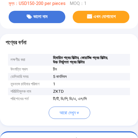
মূল্য：USD150-200 per pieces
MOQ：1
ভালো দাম
এখন যোগাযোগ
পণ্যের বর্ণনা
,
,
হিমায়িত গহ্বর ফিল্টার
কোয়ার্টজ গহ্বর ফিল্টার
লক্ষণীয় করা
উচ্চ নির্ভুলতা গহ্বর ফিল্টার
উৎপত্তি স্থল
চীন
ডেলিভারি সময়
5 কার্যদিবস
ন্যূনতম চাহিদার পরিমাণ
1
পরিচিতিমুলক নাম
ZKTD
পরিশোধের শর্ত
টি/টি, ডি/পি, ডি/এ, এল/সি
আরো দেখুন