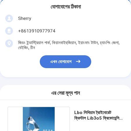
যোগাযোগের ঠিকানা
Sherry
+8613910977974
জিডং ইন্ডাস্ট্রিয়াল পার্ক, কিয়ানবাইহুজিয়ান, ইয়াংফাং টাউন, চ্যাংপিং জেলা,
বেইজিং, চীন
এখন যোগাযোগ
এর সেরা মূল্য পান
Lbo লিথিয়াম ট্রাইবোরেট
ক্রিস্টাল Lib3o5 ফ্রিকোয়েন্সি
দ্বিগুণ