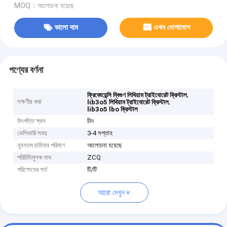
MOQ：আলোচনা হয়েছে
ভালো দাম
এখন যোগাযোগ
পণ্যের বর্ণনা
,
ফ্রিকোয়েন্সি দ্বিগুণ লিথিয়াম ট্রাইবোরেট ক্রিস্টাল
লক্ষণীয় করা
,
lib3o5 লিথিয়াম ট্রাইবোরেট ক্রিস্টাল
lib3o5 lbo ক্রিস্টাল
উৎপত্তি স্থল
চীন
ডেলিভারি সময়
3-4 সপ্তাহ
ন্যূনতম চাহিদার পরিমাণ
আলোচনা হয়েছে
পরিচিতিমুলক নাম
ZCQ
পরিশোধের শর্ত
টি/টি
আরো দেখুন