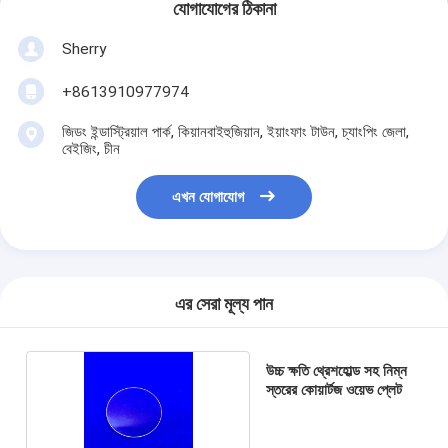
যোগাযোগের ঠিকানা
Sherry
+8613910977974
জিডং ইন্ডাস্ট্রিয়াল পার্ক, কিয়ানবাইহুজিয়ান, ইয়াংফাং টাউন, চ্যাংপিং জেলা,
বেইজিং, চীন
এখন যোগাযোগ
এর সেরা মূল্য পান
উচ্চ ক্ষতি থ্রেশহোল্ড সহ নিম্ন
স্তরের কোয়ার্টজ ওয়েভ প্লেট