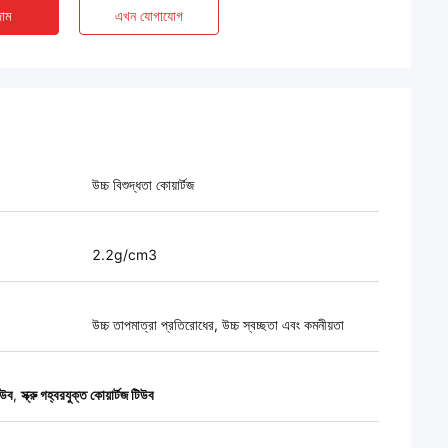
াম
এখন যোগাযোগ
উচ্চ বিশুদ্ধতা কোয়ার্টজ
2.2g/cm3
উচ্চ তাপমাত্রা প্রতিরোধের, উচ্চ স্বচ্ছতা এবং কমনীয়তা
িউব
,
স্ক্রু গহ্বরযুক্ত কোয়ার্টজ টিউব