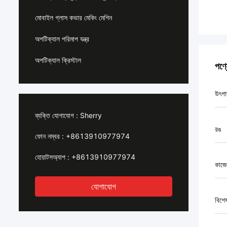
মোবাইল গ্লাস কভার মেকিং মেশিন
অপটিক্যাল পরিমাপ যন্ত্র
অপটিক্যাল ক্রিস্টাল
পণ্
উৎপা
ব্যক্তি যোগাযোগ :
Sherry
রঙ
ফোন নম্বর :
+8613910977974
হোয়াটসঅ্যাপ :
+8613910977974
কাজে
যোগাযোগ
বিশে