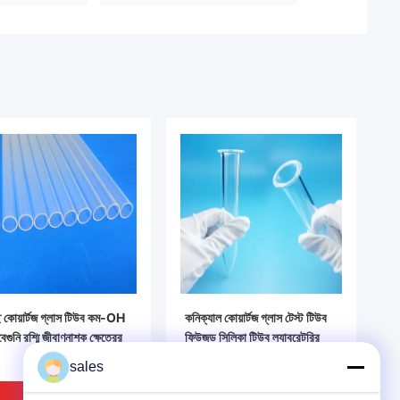
্ছ কোয়ার্টজ গ্লাস টিউব কম-OH
কনিক্যাল কোয়ার্টজ গ্লাস টেস্ট টিউব
গুনি রশ্মি জীবাণুনাশক ক্ষেত্রের
ফিউজড সিলিকা টিউব ল্যাবরেটরির
জন্য
sales
ভালো দাম
ভালো দাম