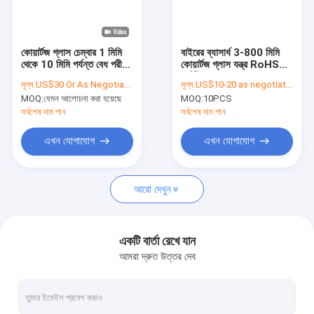
ভিআর শো
আমাদের সম্বন্ধে
কোয়ার্টজ গ্লাস চেম্বার 1 মিমি
বাইরের ব্যাসার্ধ 3-800 মিমি
থেকে 10 মিমি পর্যন্ত বেধ পরীক্ষা
কোয়ার্টজ গ্লাস যন্ত্র RoHS
কারখানা পরিদর্শন
করার জন্য
সার্টিফিকেশন সহ
মূল্য:
US$30 Or As Negotiated
মূল্য:
US$10-20 as negotiated
MOQ:
যেমন আলোচনা করা হয়েছে
MOQ:
10PCS
গুণমান নিয়ন্ত্রণ
সর্বশেষ দাম পান
সর্বশেষ দাম পান
আমাদের সাথে যোগাযোগ
এখন যোগাযোগ
এখন যোগাযোগ
খবর
আরো দেখুন
মামলা
একটি উদ্ধৃতি অনুরোধ করুন
একটি বার্তা রেখে যান
আমরা দ্রুত উত্তর দেব
অপটিক্যাল কোয়ার্টজ গ্লাস