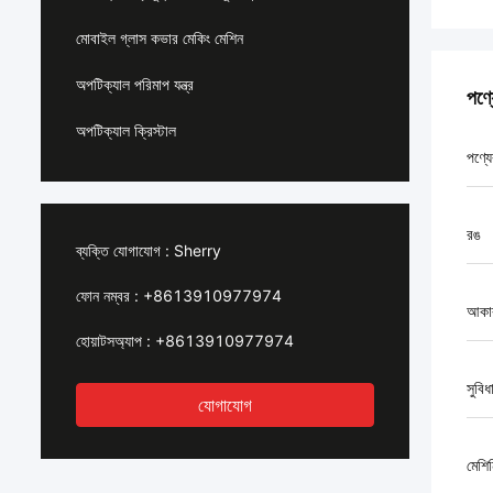
মোবাইল গ্লাস কভার মেকিং মেশিন
অপটিক্যাল পরিমাপ যন্ত্র
পণ্
অপটিক্যাল ক্রিস্টাল
পণ্যে
রঙ
ব্যক্তি যোগাযোগ :
Sherry
ফোন নম্বর :
+8613910977974
আকা
হোয়াটসঅ্যাপ :
+8613910977974
সুবিধ
যোগাযোগ
মেশিন