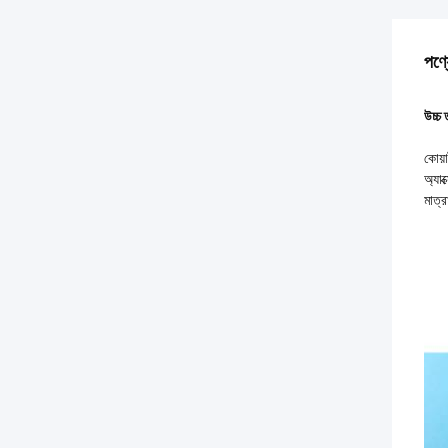
পণ্য
উচ্চ 
কোয়
অ্যাক
মাত্র