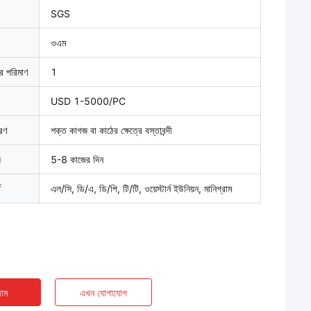
SGS
ওএম
ার পরিমাণ
1
USD 1-5000/PC
বরণ
শক্ত কাগজ বা কাঠের ক্ষেত্রে বস্তাবন্দী
়
5-8 কাজের দিন
ত
এল/সি, ডি/এ, ডি/পি, টি/টি, ওয়েস্টার্ন ইউনিয়ন, মানিগ্রাম
াম
এখন যোগাযোগ