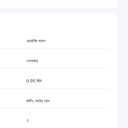
কোয়ার্টজ গ্লাস
গোলাকার
া
0.05 মিমি
কার্টন, কাঠের কেস
1