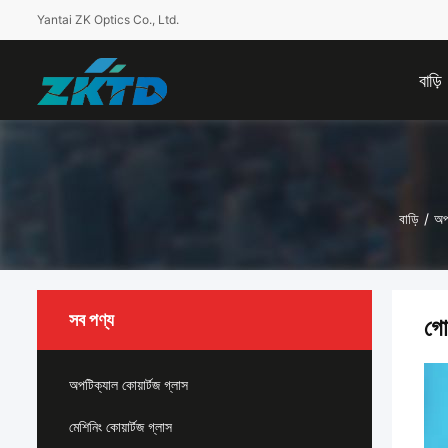
Yantai ZK Optics Co., Ltd.
বাড়ি
বাড়ি
/
অপট
সব পণ্য
গো
অপটিক্যাল কোয়ার্টজ গ্লাস
মেশিনিং কোয়ার্টজ গ্লাস