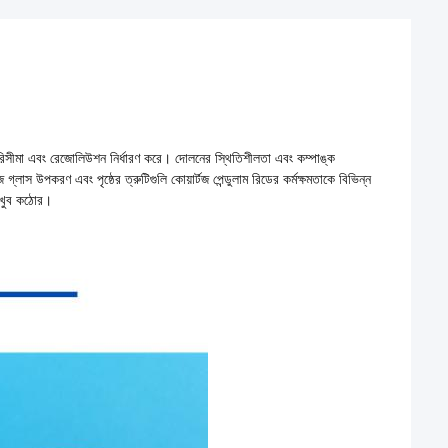
র পরিসীমা এবং রেজোলিউশন নির্ধারণ করে। দোলনের স্থিতিশীলতা এবং কম্পাঙ্ক
গ্লাস উপকরণ এবং পৃষ্ঠের ত্রুটিগুলি কোয়ার্টজ পেন্ডুলাম রিডের কর্মক্ষমতাকে বিভিন্ন
তা খুব কঠোর।