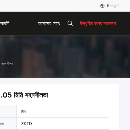
Bengali
নাবলী
আমাদের সাথে
উদ্ধৃতির জন্য আবেদন
যোগাযোগ করুন
ি সহনশীলতা
র 0.05 মিমি সহনশীলতা
চীন
নাম
ZKTD