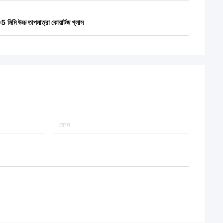
 মিমি উচ্চ তাপমাত্রা কোয়ার্টজ গ্লাস