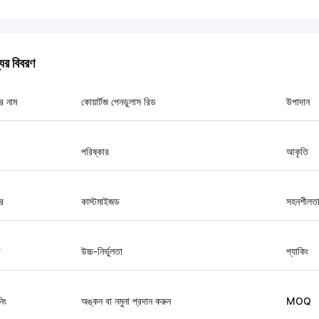
যের বিবরণ
র নাম
কোয়ার্টজ পেনডুলাস রিড
উপাদান
পরিষ্কার
আকৃতি
র
কাস্টমাইজড
সহনশীলত
া
উচ্চ-নির্ভুলতা
প্যাকিং
িং
অঙ্কন বা নমুনা প্রদান করুন
MOQ