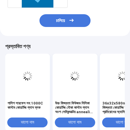
চালিয়ে
প্রস্তাবিত পণ্য
পালিশ সারফেস সহ 1000C
উচ্চ বিশুদ্ধতা ফিউজড সিলিকা
36x32x580mm উ
কাস্টম কোয়ার্টজ গ্লাস ব্লক
কোয়ার্টজ নৌকা কাস্টম গ্লাস
বিশুদ্ধতা কোয়ার্টজ যন্ত্
অংশ সেমিকন্ডাক্টর annealing
প্রতিরোধের অ্যাসিড ক্ষ
ট্রে জন্য ইন্টিগ্রাল গঠনের
ল্যাব পাতন পরিশোধন 
ভালো দাম
ভালো দাম
ভালো দাম