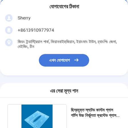
যোগাযোগের ঠিকানা
Sherry
+8613910977974
জিডং ইন্ডাস্ট্রিয়াল পার্ক, কিয়ানবাইহুজিয়ান, ইয়াংফাং টাউন, চ্যাংপিং জেলা,
বেইজিং, চীন
এখন যোগাযোগ
এর সেরা মূল্য পান
ছিদ্রযুক্ত স্লটেড কাস্টম গ্লাস
পার্টস উচ্চ নির্ভুলতা ফ্রস্টেড গ্লাস
প্লেট