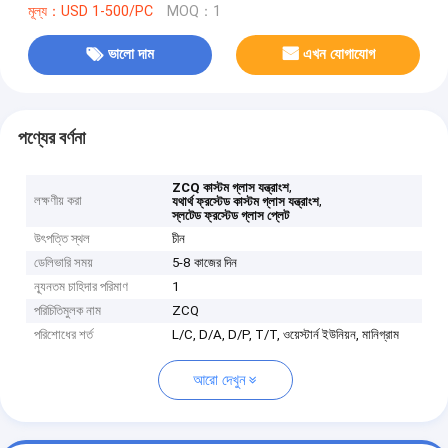
মূল্য：USD 1-500/PC
MOQ：1
ভালো দাম
এখন যোগাযোগ
পণ্যের বর্ণনা
,
ZCQ কাস্টম গ্লাস যন্ত্রাংশ
লক্ষণীয় করা
,
যথার্থ ফ্রস্টেড কাস্টম গ্লাস যন্ত্রাংশ
স্লটেড ফ্রস্টেড গ্লাস প্লেট
উৎপত্তি স্থল
চীন
ডেলিভারি সময়
5-8 কাজের দিন
ন্যূনতম চাহিদার পরিমাণ
1
পরিচিতিমুলক নাম
ZCQ
পরিশোধের শর্ত
L/C, D/A, D/P, T/T, ওয়েস্টার্ন ইউনিয়ন, মানিগ্রাম
আরো দেখুন