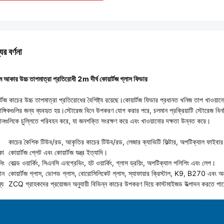
ের বর্ণনা
ম আকার উচ্চ তাপমাত্রা প্রতিরোধী 2m দীর্ঘ কোয়ার্টজ গ্লাস ফিডার
র্টজ কাচের উচ্চ তাপমাত্রা প্রতিরোধের বৈশিষ্ট্য রয়েছে।কোয়ার্টজ ফিডার প্রধানত খনিজ তাপ খাওয়া
াঙ্গিকগুলির জন্য ব্যবহৃত হয়।স্টোরেজ বিনে উপকরণ যোগ করার পরে, চলমান প্রক্রিয়াটি স্টোরেজ বিনট
ানগুলিকে চুল্লিতে পরিবহন করে, যা জনশক্তি সংরক্ষণ করে এবং খাওয়ানোর দক্ষতা উন্নত করে।
কাচের কৈশিক টিউব/রড, আকৃতির কাচের টিউব/রড, লেজার ক্যাভিটি ফিল্টার, অপটিক্যাল ফাইবার কোয়
কা
কোয়ার্টজ প্লেট এবং কোয়ার্টজ যন্ত্র ইত্যাদি।
িং
কোল্ড ওয়ার্কিং, সিএনসি এনগ্রেভিং, হট ওয়ার্কিং, গ্লাস ড্রয়িং, অপটিক্যাল পলিশিং এবং লেপ।
ান
কোয়ার্টজ গ্লাস, ডোপড গ্লাস, বোরোসিলিকেট গ্লাস, স্যাফায়ার ক্রিস্টাল, K9, B270 এবং অ
্য
ZCQ গ্রাহকদের প্রয়োজন অনুযায়ী বিভিন্ন কাচের উপকরণ দিয়ে কাস্টমাইজড উত্পাদন করতে পা