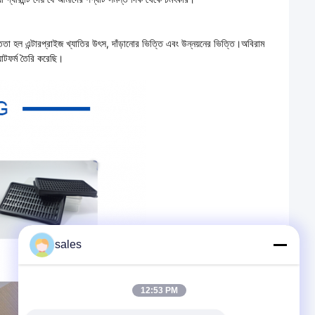
সততা হল এন্টারপ্রাইজ খ্যাতির উৎস, দাঁড়ানোর ভিত্তি এবং উন্নয়নের ভিত্তি।অবিরাম
যাটফর্ম তৈরি করেছি।
sales
12:53 PM