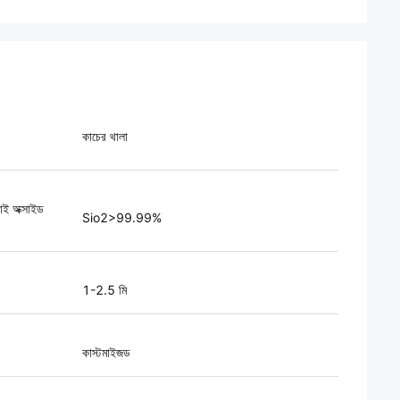
কাচের থালা
াই অক্সাইড
Sio2>99.99%
1-2.5 মি
কাস্টমাইজড