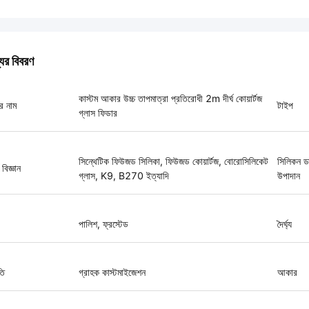
যের বিবরণ
কাস্টম আকার উচ্চ তাপমাত্রা প্রতিরোধী 2m দীর্ঘ কোয়ার্টজ
র নাম
টাইপ
গ্লাস ফিডার
সিন্থেটিক ফিউজড সিলিকা, ফিউজড কোয়ার্টজ, বোরোসিলিকেট
সিলিকন ড
 বিজ্ঞান
গ্লাস, K9, B270 ইত্যাদি
উপাদান
পালিশ, ফ্রস্টেড
দৈর্ঘ্য
তি
গ্রাহক কাস্টমাইজেশন
আকার