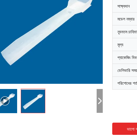
সাক্ষ্যদান
মডেল নম্বার
ন্যূনতম চাহিদ
মূল্য
প্যাকেজিং বি
ডেলিভারি সময
পরিশোধের শর্
ভালো দ