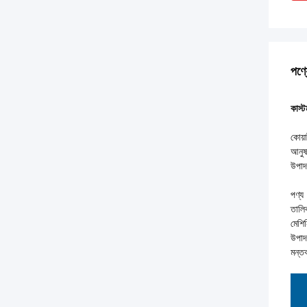
পণ্য
কাস্ট
কোয়া
আনুষ
উপাদ
পণ্য
তালি
মেশিন
উপাদ
মন্তব