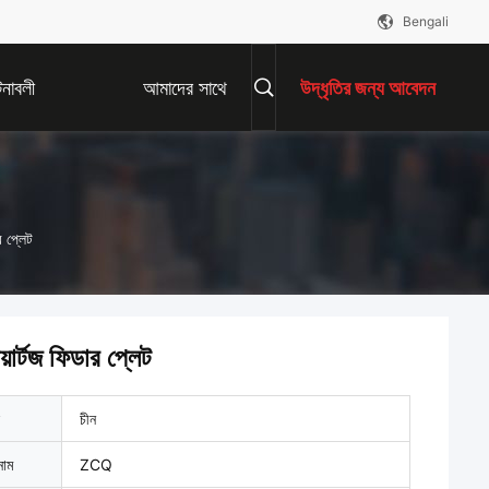
Bengali
নাবলী
আমাদের সাথে
উদ্ধৃতির জন্য আবেদন
যোগাযোগ করুন
র প্লেট
য়ার্টজ ফিডার প্লেট
চীন
নাম
ZCQ