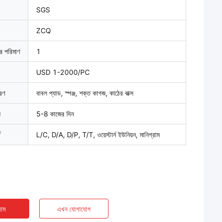
SGS
ZCQ
ার পরিমাণ
1
USD 1-2000/PC
বরণ
বাবল প্যাড, স্পঞ্জ, শক্ত কাগজ, কাঠের বাক্স
়
5-8 কাজের দিন
ত
L/C, D/A, D/P, T/T, ওয়েস্টার্ন ইউনিয়ন, মানিগ্রাম
াম
এখন যোগাযোগ