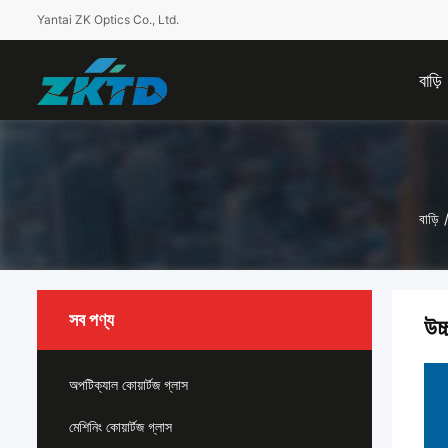
Yantai ZK Optics Co., Ltd.
বাড়ি
বাড়ি
সব পণ্য
উচ্
অপটিক্যাল কোয়ার্টজ গ্লাস
মেশিনিং কোয়ার্টজ গ্লাস