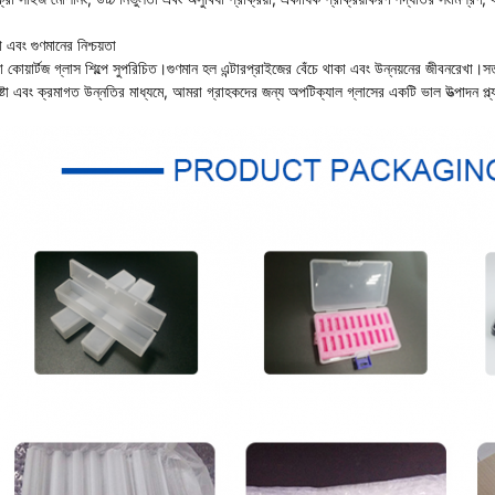
এবং গুণমানের নিশ্চয়তা
 কোয়ার্টজ গ্লাস শিল্পে সুপরিচিত।গুণমান হল এন্টারপ্রাইজের বেঁচে থাকা এবং উন্নয়নের জীবনরেখা।
েষ্টা এবং ক্রমাগত উন্নতির মাধ্যমে, আমরা গ্রাহকদের জন্য অপটিক্যাল গ্লাসের একটি ভাল উত্পাদন প্ল্