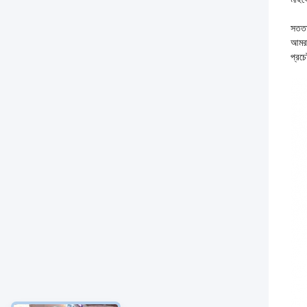
সততা 
আমরা
প্রচ