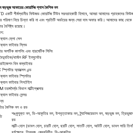
টম ষড়ভুজ আকারের কোয়ার্টজ গ্লাস কৈশিক নল
 একটি শীর্ষস্থানীয় ফিউজড কোয়ার্টজ টিউব সরবরাহকারী হিসাবে, আমরা আমাদের গ্রাহকদের ফিউজ
়ের পরিমাণ নিয়ে চিন্তা করি না এবং প্রতিটি অর্ডারের জন্য সেরা দাম অফার করি। আমাদের কাছ থেকে
র বৈশিষ্ট্য রয়েছে।
োগ:
ক্যাল ফ্লো সেল
ক্যাল ফাইবার স্লিভ
ার অপটিক কাপলিং এবং হারমেটিক সিলিং
ৈদ্যুতিক/থার্মাল RF ইনসুলেটর
রাইজেশন বিম কম্বাইনার
্প্লিটার অ্যাক্সেস এন্ড
ক্যাল ফাইবার স্প্লিটার
ক্যাল ফাইবার পিগটেইল
রঙ্গদৈর্ঘ্য বিভাগ মাল্টিপ্লেক্সার
ক্যাল ফাইবার সেন্সর
ন্য
ির কৈশিক নল ও রড
শঙ্কুযুক্ত নল, ডি-আকৃতির নল, উপবৃত্তাকার নল, ট্র্যাপিজয়েডাল নল, ষড়ভুজ নল, ত্রি
তি
রড
মাল্টি-হোল (ডাবল হোল, চারটি হোল, ছয়টি হোল, সাতটি হোল, আটটি হোল, ডাবল সারি তিনট
বর্গক্ষেত্র, ত্রিভুজ, কেন্দ্রবিহীন, ডি-আকৃতির