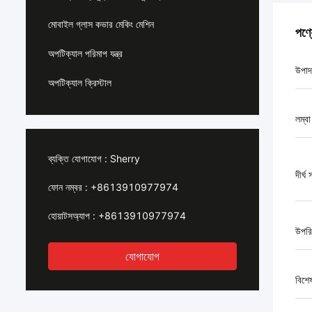
মোবাইল গ্লাস কভার মেকিং মেশিন
পণ্
অপটিক্যাল পরিমাপ যন্ত্র
উপাদ
অপটিক্যাল ক্রিস্টাল
লম্বা
ব্যক্তি যোগাযোগ :
Sherry
দীর্ঘ
ফোন নম্বর :
+8613910977974
হোয়াটসঅ্যাপ :
+8613910977974
উপরি
যোগাযোগ
বিশে