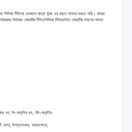
ড সিলিকা টিউবের যেকোনো মাত্রা খুঁজে বের করতে সাহায্য করতে পারি। আমরা
 পরিষ্কার ফিউজড কোয়ার্টজ টিউব/সিলিকা টিউবগুলিতে কোয়ার্টজ গ্লাসের সমস্ত
ভুজাকার নল, ভি-আকৃতির রড, ইউ-আকৃতির
ি হোল), উপবৃত্তাকার, আয়তক্ষেত্র,