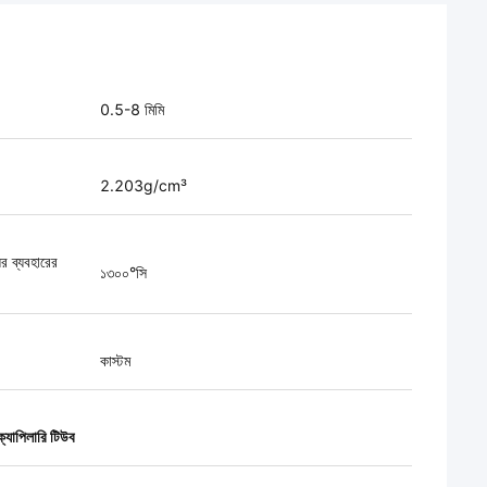
0.5-8 মিমি
2.203g/cm³
়ের ব্যবহারের
১৩০০°সি
কাস্টম
ক্যাপিলারি টিউব