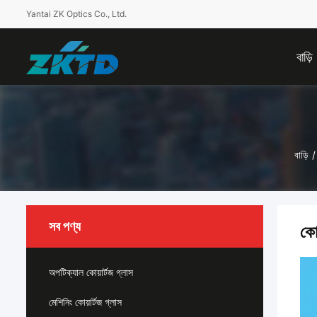
Yantai ZK Optics Co., Ltd.
বাড়ি
বাড়ি
/
সব পণ্য
কো
অপটিক্যাল কোয়ার্টজ গ্লাস
মেশিনিং কোয়ার্টজ গ্লাস