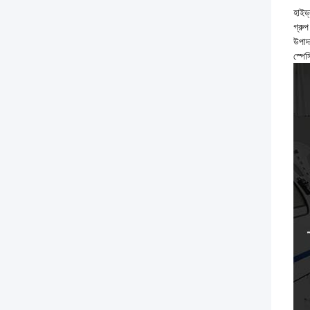
হাইড্
গ্রুপ
উপাদ
স্পে