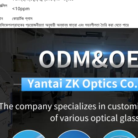
রক্সিল
<10ppm
ান
কোয়ার্টজ গ্লাস
সিফিকেশন
গ্রাহকের প্রয়োজনীয়তা অনুযায়ী অন্যান্য মাত্রা এবং সহনশীলতা তৈরি করা যেতে পারে