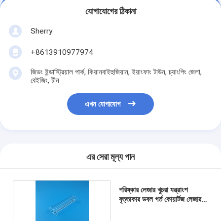
যোগাযোগের ঠিকানা
Sherry
+8613910977974
জিডং ইন্ডাস্ট্রিয়াল পার্ক, কিয়ানবাইহুজিয়ান, ইয়াংফাং টাউন, চ্যাংপিং জেলা,
বেইজিং, চীন
এখন যোগাযোগ
এর সেরা মূল্য পান
পরিষ্কার লেজার খুচরা যন্ত্রাংশ
বৃত্তাকার ডবল গর্ত কোয়ার্টজ লেজার
গ্লাস টিউব