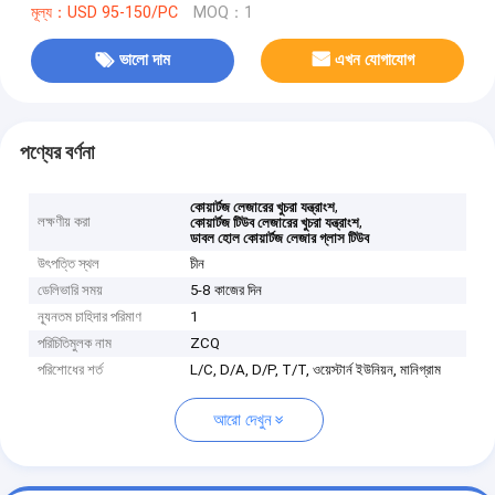
মূল্য：USD 95-150/PC
MOQ：1
ভালো দাম
এখন যোগাযোগ
পণ্যের বর্ণনা
,
কোয়ার্টজ লেজারের খুচরা যন্ত্রাংশ
লক্ষণীয় করা
,
কোয়ার্টজ টিউব লেজারের খুচরা যন্ত্রাংশ
ডাবল হোল কোয়ার্টজ লেজার গ্লাস টিউব
উৎপত্তি স্থল
চীন
ডেলিভারি সময়
5-8 কাজের দিন
ন্যূনতম চাহিদার পরিমাণ
1
পরিচিতিমুলক নাম
ZCQ
পরিশোধের শর্ত
L/C, D/A, D/P, T/T, ওয়েস্টার্ন ইউনিয়ন, মানিগ্রাম
আরো দেখুন