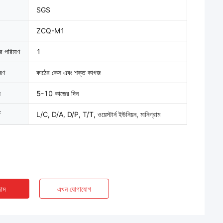
SGS
ZCQ-M1
ার পরিমাণ
1
বরণ
কাঠের কেস এবং শক্ত কাগজ
়
5-10 কাজের দিন
ত
L/C, D/A, D/P, T/T, ওয়েস্টার্ন ইউনিয়ন, মানিগ্রাম
াম
এখন যোগাযোগ