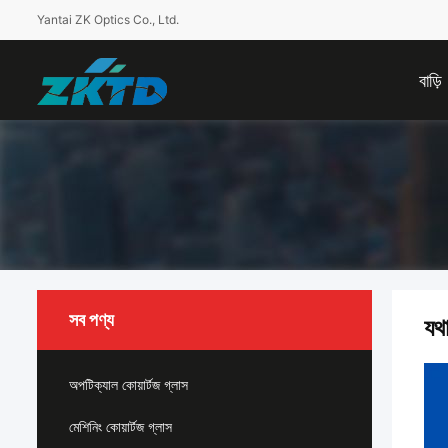
Yantai ZK Optics Co., Ltd.
বাড়ি
সব পণ্য
যথা
অপটিক্যাল কোয়ার্টজ গ্লাস
মেশিনিং কোয়ার্টজ গ্লাস