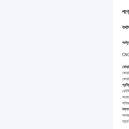
পণ্য
যথার
অর্ধব
CNC এ
কোয়া
কোয়া
কোয়া
প্রক্
বেইজি
আমাদে
সাইজ 
সততা 
আমরা 
প্রচে