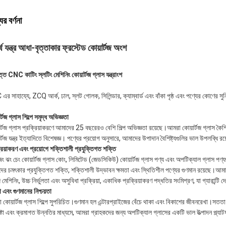
ের বর্ণনা
্থ যন্ত্র আধা-বৃত্তাকার ফ্রস্টেড কোয়ার্টজ অংশ
ৃত্ত CNC কাটিং স্লটিং মেশিনিং কোয়ার্টজ গ্লাস যন্ত্রাংশ
র সাহায্যে, ZCQ আর্ক, ঢাল, স্লট গোলক, সিলিন্ডার, ক্যাম্বার্ড এবং বাঁকা পৃষ্ঠ এবং পণ্যের কোণের সুন
র্টজ গ্লাস শিল্পে সমৃদ্ধ অভিজ্ঞতা
র্টজ গ্লাস প্রক্রিয়াকরণে আমাদের 25 বছরেরও বেশি শিল্প অভিজ্ঞতা রয়েছে।আমরা কোয়ার্টজ গ্লাস কৈশ
র্টজ যন্ত্র ইত্যাদিতে বিশেষজ্ঞ। পণ্যের প্রয়োগ অনুসারে, আমাদের উপাদান বৈশিষ্ট্যগুলির ভাল উপলব্ধি 
রিয়াকরণ এবং প্রয়োগে শক্তিশালী প্রযুক্তিগত শক্তি
ং ঝং চেং কোয়ার্টজ গ্লাস কোং, লিমিটেড (জেডসিকিউ) কোয়ার্টজ গ্লাস পণ্য এবং অপটিক্যাল গ্লাস পণ্য
র চমৎকার প্রযুক্তিগত শক্তি, শক্তিশালী উদ্ভাবন ক্ষমতা এবং স্থিতিশীল পণ্যের গুণমান রয়েছে।আমাদের
মেশিনিং, উচ্চ নির্ভুলতা এবং অসুবিধা প্রক্রিয়া, একাধিক প্রক্রিয়াকরণ পদ্ধতির সংমিশ্রণ, যা গ্যারান্
এবং গুণমানের নিশ্চয়তা
কোয়ার্টজ গ্লাস শিল্পে সুপরিচিত।গুণমান হল এন্টারপ্রাইজের বেঁচে থাকা এবং বিকাশের জীবনরেখা।সততা
ষ্টা এবং ক্রমাগত উন্নতির মাধ্যমে, আমরা গ্রাহকদের জন্য অপটিক্যাল গ্লাসের একটি ভাল উত্পাদন প্ল্যাট