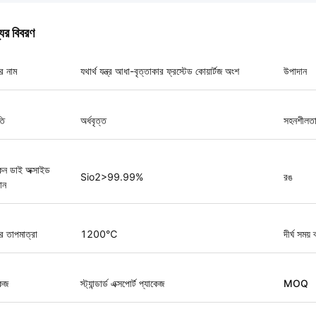
যের বিবরণ
র নাম
যথার্থ যন্ত্র আধা-বৃত্তাকার ফ্রস্টেড কোয়ার্টজ অংশ
উপাদান
তি
অর্ধবৃত্ত
সহনশীলত
কন ডাই অক্সাইড
Sio2>99.99%
রঙ
ান
র তাপমাত্রা
1200℃
দীর্ঘ সময়
কেজ
স্ট্যান্ডার্ড এক্সপোর্ট প্যাকেজ
MOQ