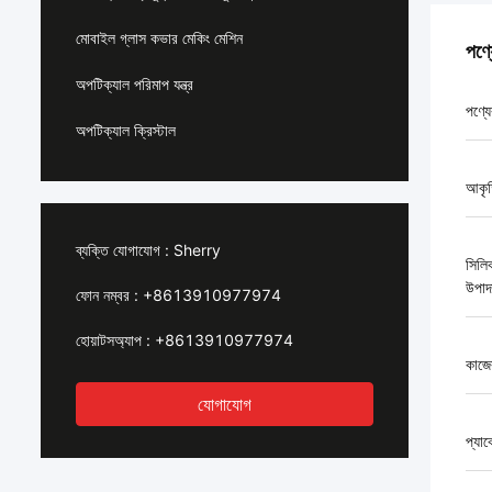
মোবাইল গ্লাস কভার মেকিং মেশিন
পণ্
অপটিক্যাল পরিমাপ যন্ত্র
পণ্যে
অপটিক্যাল ক্রিস্টাল
আকৃ
ব্যক্তি যোগাযোগ :
Sherry
সিলি
উপাদ
ফোন নম্বর :
+8613910977974
হোয়াটসঅ্যাপ :
+8613910977974
কাজে
যোগাযোগ
প্যা