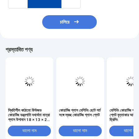
চালিয়ে
প্রস্তাবিত পণ্য
স্থিতিশীল কাঠামো ফিউজড
কোয়ার্টজ গ্লাস মেশিনিং ছোট গর্ত
মেশিনিং কোয়ার্টজ গ্লা
কোয়ার্টজ যন্ত্রপাতি যথার্থতা মাত্রা
সঙ্গে স্বচ্ছ কোয়ার্টজ গ্লাস প্লেট
প্লেট বৃত্তাকার আকৃত
গ্লাস উপাদান 18 × 13 × 21
ড্রিলিং
মিমি
ভালো দাম
ভালো দাম
ভালো দাম