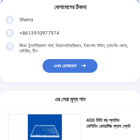
যোগাযোগের ঠিকানা
Sherry
+8613910977974
জিডং ইন্ডাস্ট্রিয়াল পার্ক, কিয়ানবাইহুজিয়ান, ইয়াংফাং টাউন, চ্যাংপিং জেলা,
বেইজিং, চীন
এখন যোগাযোগ
এর সেরা মূল্য পান
400 মিমি বড় স্লটেড
মেশিনিং কোয়ার্টজ গ্লাস প্লেট