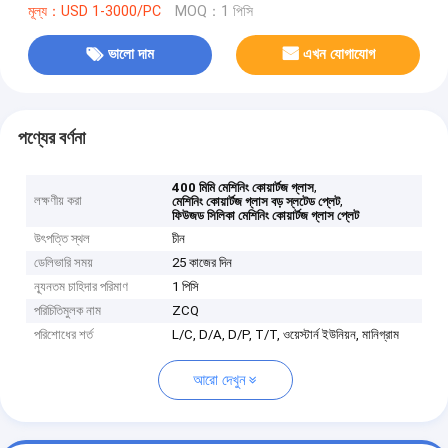
মূল্য：USD 1-3000/PC
MOQ：1 পিসি
ভালো দাম
এখন যোগাযোগ
পণ্যের বর্ণনা
,
400 মিমি মেশিনিং কোয়ার্টজ গ্লাস
লক্ষণীয় করা
,
মেশিনিং কোয়ার্টজ গ্লাস বড় স্লটেড প্লেট
ফিউজড সিলিকা মেশিনিং কোয়ার্টজ গ্লাস প্লেট
উৎপত্তি স্থল
চীন
ডেলিভারি সময়
25 কাজের দিন
ন্যূনতম চাহিদার পরিমাণ
1 পিসি
পরিচিতিমুলক নাম
ZCQ
পরিশোধের শর্ত
L/C, D/A, D/P, T/T, ওয়েস্টার্ন ইউনিয়ন, মানিগ্রাম
আরো দেখুন