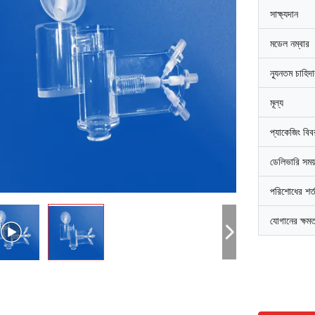
সাক্ষ্যদান
মডেল নম্বার
ন্যূনতম চাহিদ
মূল্য
প্যাকেজিং বি
ডেলিভারি সময
পরিশোধের শর্
যোগানের ক্ষম