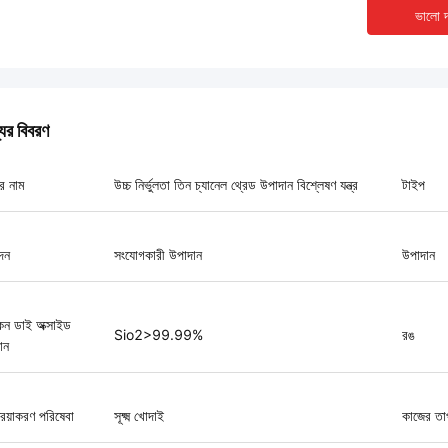
ভালো দ
যের বিবরণ
র নাম
উচ্চ নির্ভুলতা তিন চ্যানেল থ্রেড উপাদান বিশ্লেষণ যন্ত্র
টাইপ
দন
সংযোগকারী উপাদান
উপাদান
কন ডাই অক্সাইড
Sio2>99.99%
রঙ
ান
রিয়াকরণ পরিষেবা
সূক্ষ্ম খোদাই
কাজের তা