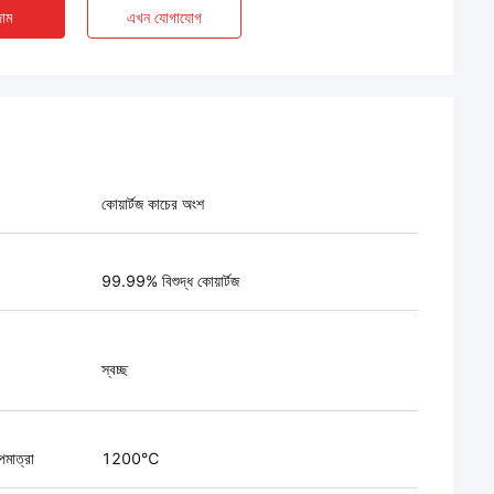
াম
এখন যোগাযোগ
কোয়ার্টজ কাচের অংশ
99.99% বিশুদ্ধ কোয়ার্টজ
স্বচ্ছ
পমাত্রা
1200℃