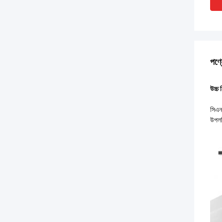
পণ্য
উচ্চ 
সিএনস
উপলব