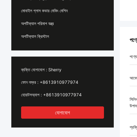
মোবাইল গ্লাস কভার মেকিং মেশিন
অপটিক্যাল পরিমাপ যন্ত্র
অপটিক্যাল ক্রিস্টাল
পণ্
পণ্যে
ব্যক্তি যোগাযোগ :
Sherry
আবে
ফোন নম্বর :
+8613910977974
হোয়াটসঅ্যাপ :
+8613910977974
সিলি
উপাদ
যোগাযোগ
প্রক্