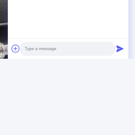
Photo
Video Call
Audio Call