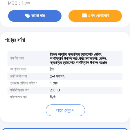
MOQ：1 সেট
ভালো দাম
এখন যোগাযোগ
পণ্যের বর্ণনা
,
বিশেষ আকৃতির স্বয়ংক্রিয় চ্যামফেরিং মেশিন
লক্ষণীয় করা
,
অপটিক্যাল উত্পাদন স্বয়ংক্রিয় চ্যামফেরিং মেশিন
স্বয়ংক্রিয় চ্যামফেরিং অপটিক্যাল উত্পাদন সরঞ্জাম
উৎপত্তি স্থল
চীন
ডেলিভারি সময়
2-4 সপ্তাহ
ন্যূনতম চাহিদার পরিমাণ
1 সেট
পরিচিতিমুলক নাম
ZKTD
পরিশোধের শর্ত
টি/টি
আরো দেখুন