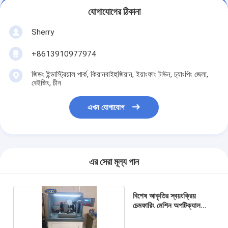
যোগাযোগের ঠিকানা
Sherry
+8613910977974
জিডং ইন্ডাস্ট্রিয়াল পার্ক, কিয়ানবাইহুজিয়ান, ইয়াংফাং টাউন, চ্যাংপিং জেলা,
বেইজিং, চীন
এখন যোগাযোগ
এর সেরা মূল্য পান
বিশেষ আকৃতির স্বয়ংক্রিয়
চেমফারিং মেশিন অপটিক্যাল
উত্পাদন