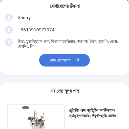
যোগাযোগের ঠিকানা
Sherry
+8613910977974
জিডং ইন্ডাস্ট্রিয়াল পার্ক, কিয়ানবাইহুজিয়ান, ইয়াংফাং টাউন, চ্যাংপিং জেলা,
বেইজিং, চীন
এখন যোগাযোগ
এর সেরা মূল্য পান
সেন্টারিং এজ গ্রাইন্ডিং অপটিক্যাল
ম্যানুফ্যাকচারিং ইকুইপমেন্ট/মেশিন
থ্রি ফেজ