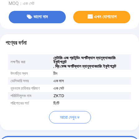
MOQ：এক সেট
ভালো দাম
এখন যোগাযোগ
পণ্যের বর্ণনা
সেন্টারিং এজ গ্রাইন্ডিং অপটিক্যাল ম্যানুফ্যাকচারিং
লক্ষণীয় করা
ইকুইপমেন্ট
,
থ্রি ফেজ অপটিক্যাল ম্যানুফ্যাকচারিং ইকুইপমেন্ট
উৎপত্তি স্থল
চীন
ডেলিভারি সময়
এক মাস
ন্যূনতম চাহিদার পরিমাণ
এক সেট
পরিচিতিমুলক নাম
ZKTD
পরিশোধের শর্ত
টি/টি
আরো দেখুন