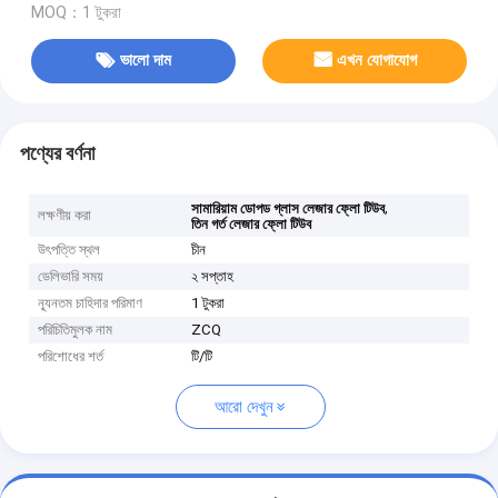
MOQ：1 টুকরা
ভালো দাম
এখন যোগাযোগ
পণ্যের বর্ণনা
,
সামারিয়াম ডোপড গ্লাস লেজার ফ্লো টিউব
লক্ষণীয় করা
তিন গর্ত লেজার ফ্লো টিউব
উৎপত্তি স্থল
চীন
ডেলিভারি সময়
২ সপ্তাহ
ন্যূনতম চাহিদার পরিমাণ
1 টুকরা
পরিচিতিমুলক নাম
ZCQ
পরিশোধের শর্ত
টি/টি
আরো দেখুন