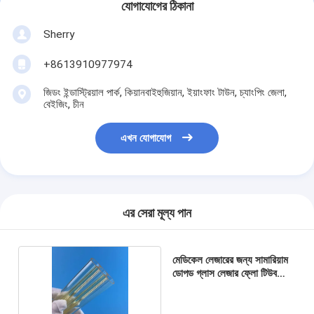
যোগাযোগের ঠিকানা
Sherry
+8613910977974
জিডং ইন্ডাস্ট্রিয়াল পার্ক, কিয়ানবাইহুজিয়ান, ইয়াংফাং টাউন, চ্যাংপিং জেলা,
বেইজিং, চীন
এখন যোগাযোগ
এর সেরা মূল্য পান
মেডিকেল লেজারের জন্য সামারিয়াম
ডোপড গ্লাস লেজার ফ্লো টিউব
গহ্বর