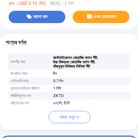
মূল্য：USD 3-15 /PC
MOQ：1 পিসি
ভালো দাম
এখন যোগাযোগ
পণ্যের বর্ণনা
,
কাস্টমাইজেশন কোয়ার্টজ গ্লাস শীট
লক্ষণীয় করা
,
উচ্চ বিশুদ্ধতা কোয়ার্টজ গ্লাস শীট
খাঁজযুক্ত ফিউজড সিলিকা শীট
উৎপত্তি স্থল
চীন
ডেলিভারি সময়
5-7 দিন
ন্যূনতম চাহিদার পরিমাণ
1 পিসি
পরিচিতিমুলক নাম
ZKTD
পরিশোধের শর্ত
এল/সি, টি/টি
আরো দেখুন