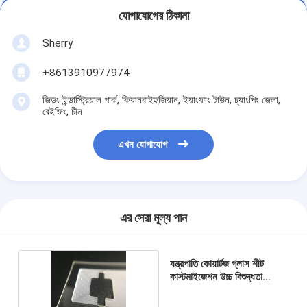
যোগাযোগের ঠিকানা
Sherry
+8613910977974
জিডং ইন্ডাস্ট্রিয়াল পার্ক, কিয়ানবাইহুজিয়ান, ইয়াংফাং টাউন, চ্যাংপিং জেলা,
বেইজিং, চীন
এখন যোগাযোগ
এর সেরা মূল্য পান
যন্ত্রপাতি কোয়ার্টজ গ্লাস শীট
কাস্টমাইজেশন উচ্চ বিশুদ্ধতা
grooved