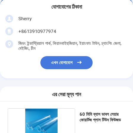
যোগাযোগের ঠিকানা
Sherry
+8613910977974
জিডং ইন্ডাস্ট্রিয়াল পার্ক, কিয়ানবাইহুজিয়ান, ইয়াংফাং টাউন, চ্যাংপিং জেলা,
বেইজিং, চীন
এখন যোগাযোগ
এর সেরা মূল্য পান
60 মিমি ব্যাস ডাবল লেয়ার
কোয়ার্টজ গ্লাস টিউব ফিউজড