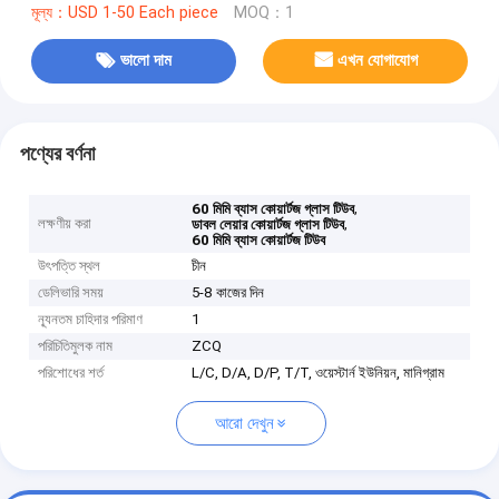
মূল্য：USD 1-50 Each piece
MOQ：1
ভালো দাম
এখন যোগাযোগ
পণ্যের বর্ণনা
,
60 মিমি ব্যাস কোয়ার্টজ গ্লাস টিউব
লক্ষণীয় করা
,
ডাবল লেয়ার কোয়ার্টজ গ্লাস টিউব
60 মিমি ব্যাস কোয়ার্টজ টিউব
উৎপত্তি স্থল
চীন
ডেলিভারি সময়
5-8 কাজের দিন
ন্যূনতম চাহিদার পরিমাণ
1
পরিচিতিমুলক নাম
ZCQ
পরিশোধের শর্ত
L/C, D/A, D/P, T/T, ওয়েস্টার্ন ইউনিয়ন, মানিগ্রাম
আরো দেখুন