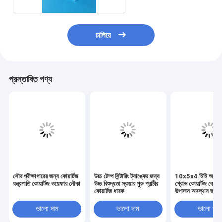
চালিয়ে
প্রস্তাবিত পণ্য
সৌর পরীক্ষাগারের জন্য কোয়ার্টজ
উচ্চ টেম্প সিন্টারিং ট্যাঙ্কের জন্য
10x5x4 মিমি আয়তক্
যন্ত্রপাতি কোয়ার্টজ ওয়েফার নৌকা
উচ্চ বিশুদ্ধতা স্কয়ার পুরু প্রাচীর
গ্রোভ কোয়ার্টজ বেস 
কোয়ার্টজ ধারক
উপাদান অবস্থান জন্য স
ফ্রিল্ড স্লট
ভালো দাম
ভালো দাম
ভালো দাম