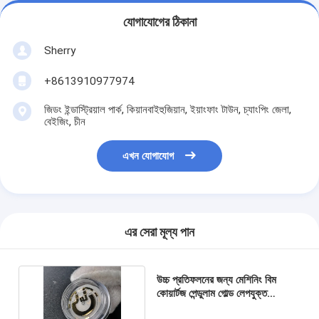
যোগাযোগের ঠিকানা
Sherry
+8613910977974
জিডং ইন্ডাস্ট্রিয়াল পার্ক, কিয়ানবাইহুজিয়ান, ইয়াংফাং টাউন, চ্যাংপিং জেলা,
বেইজিং, চীন
এখন যোগাযোগ
এর সেরা মূল্য পান
উচ্চ প্রতিফলনের জন্য মেশিনিং বিম
কোয়ার্টজ পেন্ডুলাম গোল্ড লেপযুক্ত
অপটিক্যাল কোয়ার্টজ গ্লাস