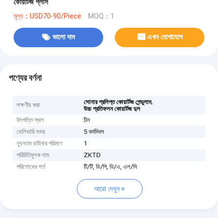
কোয়ার্টজ গ্লাস
মূল্য：USD70-90/Piece
MOQ：1
ভালো দাম
এখন যোগাযোগ
পণ্যের বর্ণনা
,
সোনার প্রলিপ্ত কোয়ার্টজ পেন্ডুলাম
লক্ষণীয় করা
উচ্চ প্রতিফলন কোয়ার্টজ দুল
উৎপত্তি স্থল
চীন
ডেলিভারি সময়
5 কর্মদিবস
ন্যূনতম চাহিদার পরিমাণ
1
পরিচিতিমুলক নাম
ZKTD
পরিশোধের শর্ত
টি/টি, ডি/পি, ডি/এ, এল/সি
আরো দেখুন