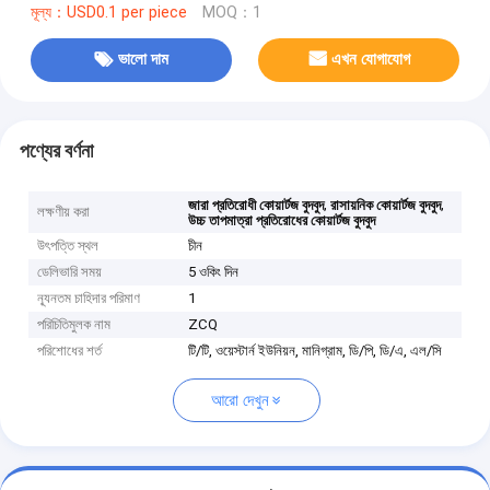
মূল্য：USD0.1 per piece
MOQ：1
ভালো দাম
এখন যোগাযোগ
পণ্যের বর্ণনা
,
,
জারা প্রতিরোধী কোয়ার্টজ বুদবুদ
রাসায়নিক কোয়ার্টজ বুদবুদ
লক্ষণীয় করা
উচ্চ তাপমাত্রা প্রতিরোধের কোয়ার্টজ বুদবুদ
উৎপত্তি স্থল
চীন
ডেলিভারি সময়
5 ওকিং দিন
ন্যূনতম চাহিদার পরিমাণ
1
পরিচিতিমুলক নাম
ZCQ
পরিশোধের শর্ত
টি/টি, ওয়েস্টার্ন ইউনিয়ন, মানিগ্রাম, ডি/পি, ডি/এ, এল/সি
আরো দেখুন