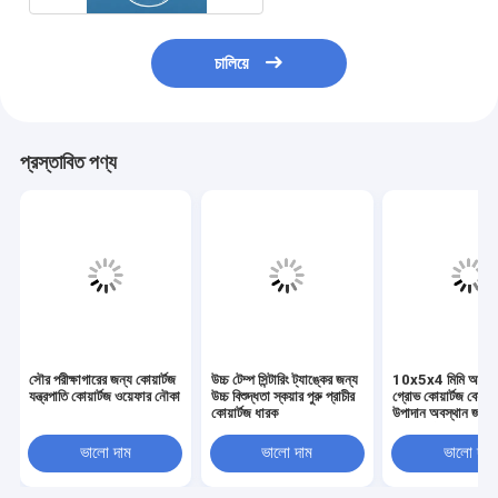
চালিয়ে
প্রস্তাবিত পণ্য
সৌর পরীক্ষাগারের জন্য কোয়ার্টজ
উচ্চ টেম্প সিন্টারিং ট্যাঙ্কের জন্য
10x5x4 মিমি আয়তক্
যন্ত্রপাতি কোয়ার্টজ ওয়েফার নৌকা
উচ্চ বিশুদ্ধতা স্কয়ার পুরু প্রাচীর
গ্রোভ কোয়ার্টজ বেস 
কোয়ার্টজ ধারক
উপাদান অবস্থান জন্য স
ফ্রিল্ড স্লট
ভালো দাম
ভালো দাম
ভালো দাম