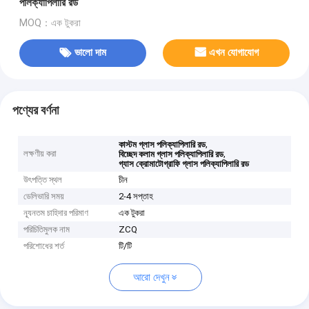
পলিক্যাপিলারি রড
MOQ：এক টুকরা
ভালো দাম
এখন যোগাযোগ
পণ্যের বর্ণনা
,
কাস্টম গ্লাস পলিক্যাপিলারি রড
লক্ষণীয় করা
,
বিচ্ছেদ কলাম গ্লাস পলিক্যাপিলারি রড
গ্যাস ক্রোমাটোগ্রাফি গ্লাস পলিক্যাপিলারি রড
উৎপত্তি স্থল
চীন
ডেলিভারি সময়
2-4 সপ্তাহ
ন্যূনতম চাহিদার পরিমাণ
এক টুকরা
পরিচিতিমুলক নাম
ZCQ
পরিশোধের শর্ত
টি/টি
আরো দেখুন