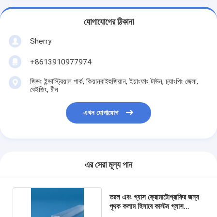
যোগাযোগের ঠিকানা
Sherry
+8613910977974
জিডং ইন্ডাস্ট্রিয়াল পার্ক, কিয়ানবাইহুজিয়ান, ইয়াংফাং টাউন, চ্যাংপিং জেলা,
বেইজিং, চীন
এখন যোগাযোগ
এর সেরা মূল্য পান
তরল এবং গ্যাস ক্রোমাটোগ্রাফির জন্য
পৃথক কলাম হিসাবে কাস্টম গ্লাস
পলিক্যাপিলারি রড