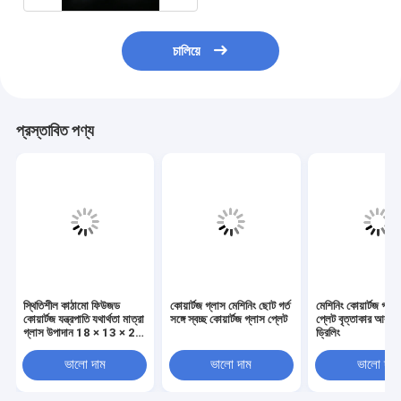
চালিয়ে
প্রস্তাবিত পণ্য
স্থিতিশীল কাঠামো ফিউজড
কোয়ার্টজ গ্লাস মেশিনিং ছোট গর্ত
মেশিনিং কোয়ার্টজ গ্লা
কোয়ার্টজ যন্ত্রপাতি যথার্থতা মাত্রা
সঙ্গে স্বচ্ছ কোয়ার্টজ গ্লাস প্লেট
প্লেট বৃত্তাকার আকৃত
গ্লাস উপাদান 18 × 13 × 21
ড্রিলিং
মিমি
ভালো দাম
ভালো দাম
ভালো দাম