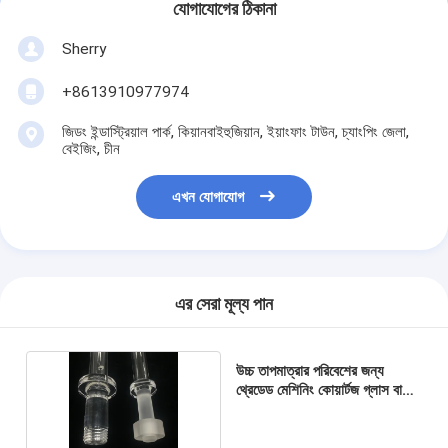
যোগাযোগের ঠিকানা
Sherry
+8613910977974
জিডং ইন্ডাস্ট্রিয়াল পার্ক, কিয়ানবাইহুজিয়ান, ইয়াংফাং টাউন, চ্যাংপিং জেলা,
বেইজিং, চীন
এখন যোগাযোগ
এর সেরা মূল্য পান
উচ্চ তাপমাত্রার পরিবেশের জন্য
থ্রেডেড মেশিনিং কোয়ার্টজ গ্লাস বাদাম
এবং টিউব