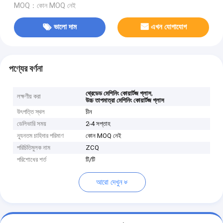
MOQ：কোন MOQ নেই
ভালো দাম
এখন যোগাযোগ
পণ্যের বর্ণনা
,
থ্রেডেড মেশিনিং কোয়ার্টজ গ্লাস
লক্ষণীয় করা
উচ্চ তাপমাত্রা মেশিনিং কোয়ার্টজ গ্লাস
উৎপত্তি স্থল
চীন
ডেলিভারি সময়
2-4 সপ্তাহ
ন্যূনতম চাহিদার পরিমাণ
কোন MOQ নেই
পরিচিতিমুলক নাম
ZCQ
পরিশোধের শর্ত
টি/টি
আরো দেখুন