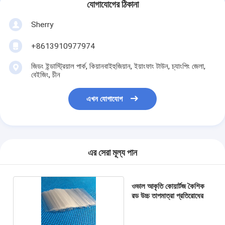
যোগাযোগের ঠিকানা
Sherry
+8613910977974
জিডং ইন্ডাস্ট্রিয়াল পার্ক, কিয়ানবাইহুজিয়ান, ইয়াংফাং টাউন, চ্যাংপিং জেলা,
বেইজিং, চীন
এখন যোগাযোগ
এর সেরা মূল্য পান
ওভাল আকৃতি কোয়ার্টজ কৈশিক
রড উচ্চ তাপমাত্রা প্রতিরোধের