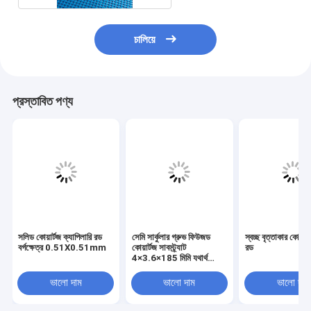
চালিয়ে
প্রস্তাবিত পণ্য
সলিড কোয়ার্টজ ক্যাপিলারি রড
সেমি সার্কুলার গ্রুভ ফিউজড
স্বচ্ছ বৃত্তাকার কোয়ার
বর্গক্ষেত্র 0.51X0.51mm
কোয়ার্টজ সাবস্ট্র্যাট
রড
4×3.6×185 মিমি যথার্থ
মেশিনযুক্ত
ভালো দাম
ভালো দাম
ভালো দাম