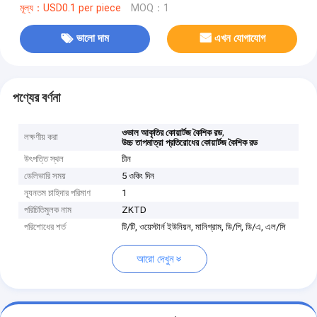
মূল্য：USD0.1 per piece
MOQ：1
ভালো দাম
এখন যোগাযোগ
পণ্যের বর্ণনা
,
ওভাল আকৃতির কোয়ার্টজ কৈশিক রড
লক্ষণীয় করা
উচ্চ তাপমাত্রা প্রতিরোধের কোয়ার্টজ কৈশিক রড
উৎপত্তি স্থল
চীন
ডেলিভারি সময়
5 ওকিং দিন
ন্যূনতম চাহিদার পরিমাণ
1
পরিচিতিমুলক নাম
ZKTD
পরিশোধের শর্ত
টি/টি, ওয়েস্টার্ন ইউনিয়ন, মানিগ্রাম, ডি/পি, ডি/এ, এল/সি
আরো দেখুন